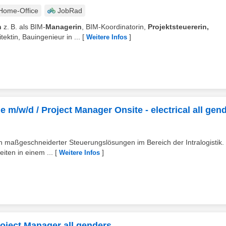
Home-Office
JobRad
n
z. B. als BIM-
Managerin
, BIM-Koordinatorin,
Projektsteuererin,
itektin, Bauingenieur in ...
[
]
Weitere Infos
le m/w/d / Project Manager Onsite - electrical all gen
ion maßgeschneiderter Steuerungslösungen im Bereich der Intralogistik.
iten in einem ...
[
]
Weitere Infos
Project Manager all genders