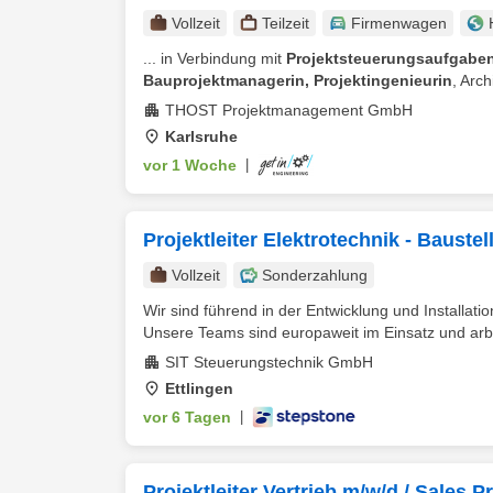
Vollzeit
Teilzeit
Firmenwagen
... in Verbindung mit
Projektsteuerungsaufgabe
Bauprojektmanagerin, Projektingenieurin
, Arch
THOST Projektmanagement GmbH
Karlsruhe
vor 1 Woche
|
Projektleiter Elektrotechnik - Baustel
Vollzeit
Sonderzahlung
Wir sind führend in der Entwicklung und Installat
Unsere Teams sind europaweit im Einsatz und arbe
SIT Steuerungstechnik GmbH
Ettlingen
vor 6 Tagen
|
Projektleiter Vertrieb m/w/d / Sales 