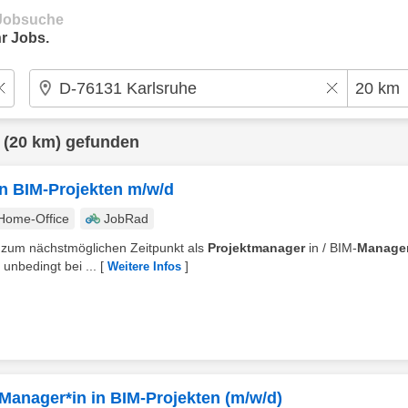
e Jobsuche
r Jobs.
(20 km) gefunden
in BIM-Projekten m/w/d
Home-Office
JobRad
e zum nächstmöglichen Zeitpunkt als
Projektmanager
in / BIM-
Manage
e unbedingt bei ...
[
]
Weitere Infos
Manager*in in BIM-Projekten (m/w/d)