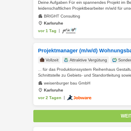
Deine Aufgaben Für ein spannendes Projekt im Ber
leidenschaftlichen Projektbearbeiter m/w/d für uns
BRIGHT Consulting
Karlsruhe
vor 1 Tag
|
Projektmanager (m/w/d) Wohnungsb
Vollzeit
Attraktive Vergütung
Sonde
... für das Produktionssystem Reihenhaus Gesta
Schnittstelle zu Gebiets- und Standortleitung sowi
weisenburger bau GmbH
Karlsruhe
vor 2 Tagen
|
WEI