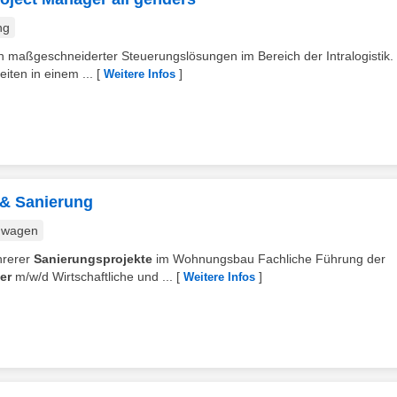
ng
ion maßgeschneiderter Steuerungslösungen im Bereich der Intralogistik.
iten in einem ...
[
]
Weitere Infos
 & Sanierung
nwagen
hrerer
Sanierungsprojekte
im Wohnungsbau Fachliche Führung der
er
m/w/d Wirtschaftliche und ...
[
]
Weitere Infos