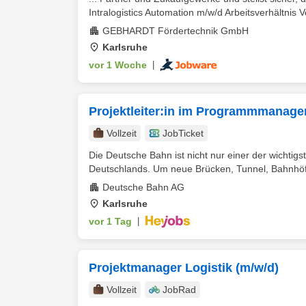
Intralogistics Automation m/w/d Arbeitsverhältnis Vo
GEBHARDT Fördertechnik GmbH
Karlsruhe
vor 1 Woche
|
Projektleiter:in im Programmmanage
Vollzeit
JobTicket
Die Deutsche Bahn ist nicht nur einer der wichtigs
Deutschlands. Um neue Brücken, Tunnel, Bahnhöfe
Deutsche Bahn AG
Karlsruhe
vor 1 Tag
|
Projektmanager Logistik (m/w/d)
Vollzeit
JobRad