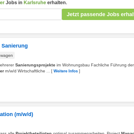
er
Jobs in
Karlsruhe
erhalten.
Jetzt passende Jobs erhal
& Sanierung
nwagen
 mehrerer
Sanierungsprojekte
im Wohnungsbau Fachliche Führung der
er
m/w/d Wirtschaftliche ...
[
]
Weitere Infos
ation (m/w/d)
dass alle
Projektbeteiligten
optimal zusammenarbeiten. Project
Manag