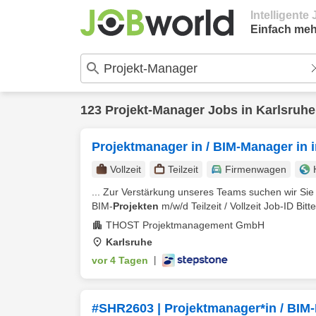
Intelligent
Einfach meh
123
Projekt-Manager
Jobs in
Karlsruhe
Projektmanager in / BIM-Manager in 
Vollzeit
Teilzeit
Firmenwagen
... Zur Verstärkung unseres Teams suchen wir Si
BIM-
Projekten
m/w/d Teilzeit / Vollzeit Job-ID Bitt
THOST Projektmanagement GmbH
Karlsruhe
vor 4 Tagen
|
#SHR2603 | Projektmanager*in / BIM-