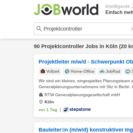
Intelligent
Einfach meh
90
Projektcontroller
Jobs in
Köln
(20 k
Projektleiter m/w/d - Schwerpunkt O
Vollzeit
Home-Office
JobRad
Wir sind ein kleines, eingespieltes Planungsteam 
Generalplanungsunternehmens mit Sitz in Berlin.
RTW Generalplanungsgesellschaft mbH
Köln
vor 1 Tag
|
Bauleiter:in (m/w/d) konstruktiver I