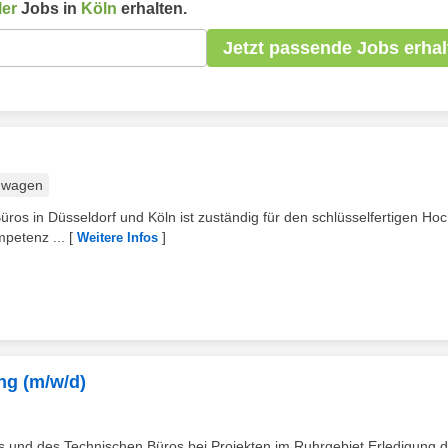
ler
Jobs in
Köln
erhalten.
Jetzt passende Jobs erhal
nwagen
os in Düsseldorf und Köln ist zuständig für den schlüsselfertigen Ho
mpetenz ...
[
]
Weitere Infos
ng (m/w/d)
s und des Technischen Büros bei Projekten im Ruhrgebiet Erledigung 