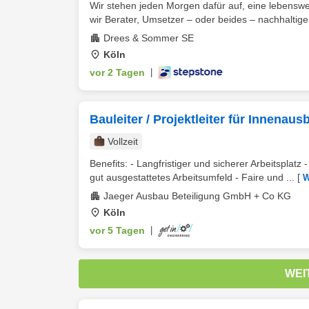
Wir stehen jeden Morgen dafür auf, eine lebenswe
wir Berater, Umsetzer – oder beides – nachhaltiger,
Drees & Sommer SE
Köln
vor 2 Tagen
|
Bauleiter / Projektleiter für Innena
Vollzeit
Benefits: - Langfristiger und sicherer Arbeitsplat
gut ausgestattetes Arbeitsumfeld - Faire und ...
[
W
Jaeger Ausbau Beteiligung GmbH + Co KG
Köln
vor 5 Tagen
|
WEI