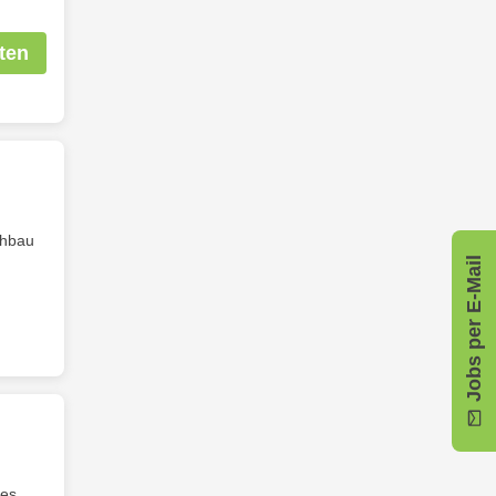
ten
chbau
Jobs per E-Mail
des