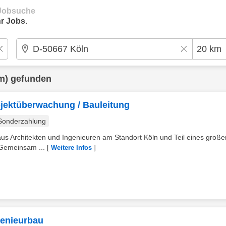
e Jobsuche
r Jobs.
m) gefunden
bjektüberwachung / Bauleitung
Sonderzahlung
aus Architekten und Ingenieuren am Standort Köln und Teil eines große
 Gemeinsam ...
[
]
Weitere Infos
ngenieurbau