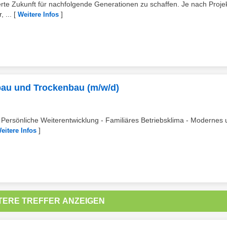
rte Zukunft für nachfolgende Generationen zu schaffen. Je nach Projek
 ...
[
]
Weitere Infos
usbau und Trockenbau (m/w/d)
z - Persönliche Weiterentwicklung - Familiäres Betriebsklima - Modernes
]
eitere Infos
TERE TREFFER ANZEIGEN