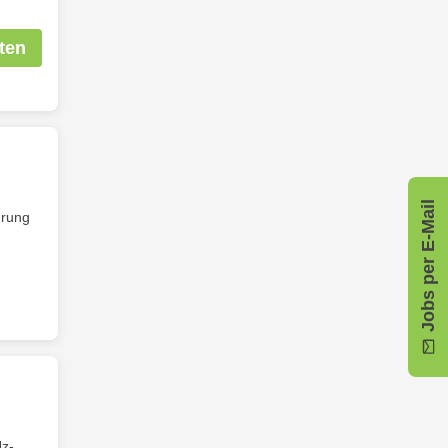
ten
Jobs per E-Mail
hrung
Hz-