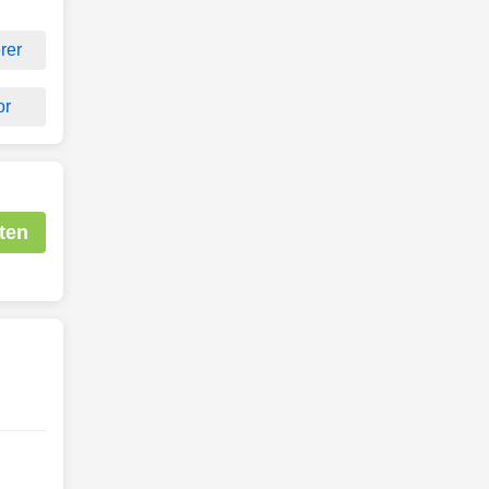
rer
or
ten