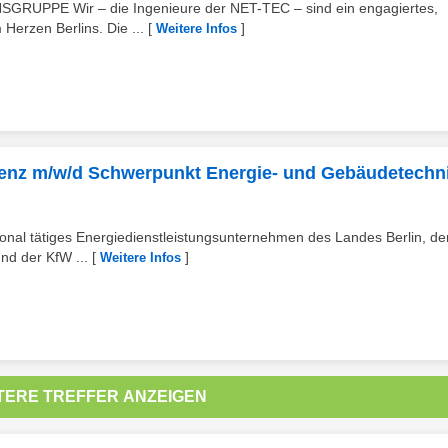
PPE Wir – die Ingenieure der NET-TEC – sind ein engagiertes,
Herzen Berlins. Die ...
[
]
Weitere Infos
zienz m/w/d Schwerpunkt Energie- und Gebäudetechn
ional tätiges Energiedienstleistungsunternehmen des Landes Berlin, de
d der KfW ...
[
]
Weitere Infos
TERE TREFFER ANZEIGEN