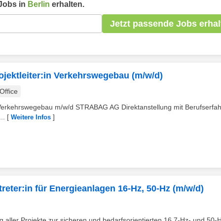
Jobs in
Berlin
erhalten.
Jetzt passende Jobs erhal
ojektleiter:in Verkehrswegebau (m/w/d)
ffice
in Verkehrswegebau m/w/d STRABAG AG Direktanstellung mit Berufserfa
..
[
]
Weitere Infos
treter:in für Energieanlagen 16-Hz, 50-Hz (m/w/d)
ung aller Projekte zur sicheren und bedarfsorientierten 16,7-Hz- und 50-