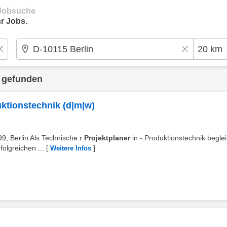
e Jobsuche
r Jobs.
 gefunden
uktionstechnik (d|m|w)
9, Berlin Als Technische:r
Projektplaner
:in - Produktionstechnik begle
olgreichen ...
[
]
Weitere Infos