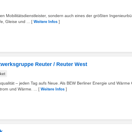
ten Mobilitätsdienstleister, sondern auch eines der größten Ingenieurb
, Gleise und ...
[
]
Weitere Infos
ftwerksgruppe Reuter / Reuter West
ket
squalität – jeden Tag aufs Neue. Als BEW Berliner Energie und Wärm
Strom und Wärme. ...
[
]
Weitere Infos
ik