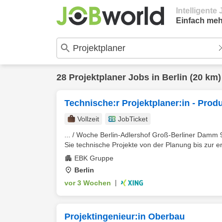
Intelligent
Einfach meh
28
Projektplaner
Jobs in
Berlin
(20 km)
Technische:r Projektplaner:in - Prod
Vollzeit
JobTicket
... / Woche Berlin-Adlershof Groß-Berliner Damm 9
Sie technische Projekte von der Planung bis zur erf
EBK Gruppe
Berlin
vor 3 Wochen
|
Projektingenieur:in Oberbau