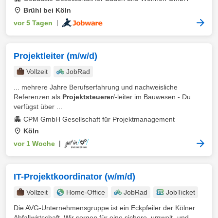
Brühl bei Köln
vor 5 Tagen
|
Projektleiter (m/w/d)
Vollzeit
JobRad
... mehrere Jahre Berufserfahrung und nachweisliche
Referenzen als
Projektsteuerer
/-leiter im Bauwesen - Du
verfügst über ...
CPM GmbH Gesellschaft für Projektmanagement
Köln
vor 1 Woche
|
IT-Projektkoordinator (w/m/d)
Vollzeit
Home-Office
JobRad
JobTicket
Die AVG-Unternehmensgruppe ist ein Eckpfeiler der Kölner
Abfallwirtschaft. Wir sorgen für eine sichere, umwelt- und ...