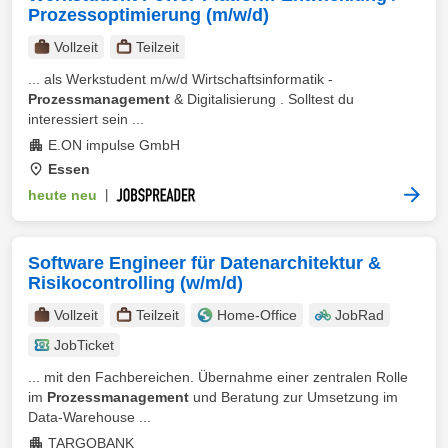
Prozessoptimierung (m/w/d)
Vollzeit
Teilzeit
... als Werkstudent m/w/d Wirtschaftsinformatik -
Prozessmanagement
& Digitalisierung . Solltest du
interessiert sein ...
E.ON impulse GmbH
Essen
heute neu
|
Software Engineer für Datenarchitektur &
Risikocontrolling (w/m/d)
Vollzeit
Teilzeit
Home-Office
JobRad
JobTicket
... mit den Fachbereichen. Übernahme einer zentralen Rolle
im
Prozessmanagement
und Beratung zur Umsetzung im
Data-Warehouse ...
TARGOBANK