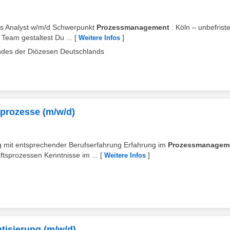
ess Analyst w/m/d Schwerpunkt
Prozessmanagement
. Köln – unbefriste
Team gestaltest Du ...
[
]
Weitere Infos
ndes der Diözesen Deutschlands
prozesse (m/w/d)
ng mit entsprechender Berufserfahrung Erfahrung im
Prozessmanagem
tsprozessen Kenntnisse im ...
[
]
Weitere Infos
tisierung (m/w/d)