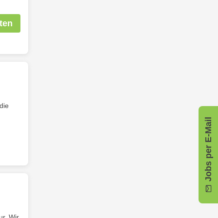
ten
die
Jobs per E-Mail
r. Wir