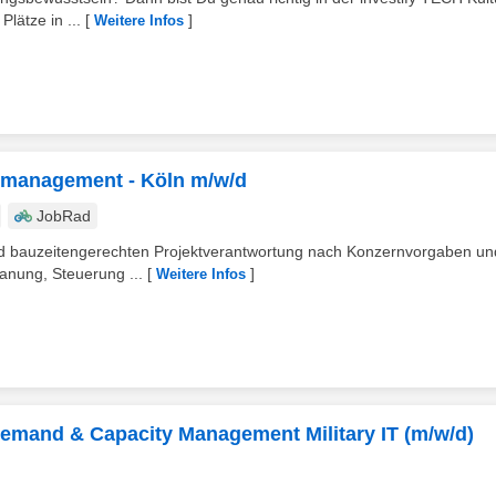
lätze in ...
[
]
Weitere Infos
ktmanagement - Köln m/w/d
JobRad
 und bauzeitengerechten Projektverantwortung nach Konzernvorgaben un
anung, Steuerung ...
[
]
Weitere Infos
Demand & Capacity Management Military IT (m/w/d)