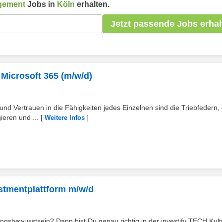
gement
Jobs in
Köln
erhalten.
Jetzt passende Jobs erhal
Microsoft 365 (m/w/d)
d Vertrauen in die Fähigkeiten jedes Einzelnen sind die Triebfedern, 
ieren und ...
[
]
Weitere Infos
stmentplattform m/w/d
gsbewusstsein? Dann bist Du genau richtig in der investify TECH Kultu