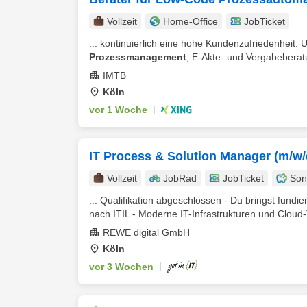
Vollzeit
Home-Office
JobTicket
... kontinuierlich eine hohe Kundenzufriedenheit.
Prozessmanagement
, E-Akte- und Vergabeberatu
IMTB
Köln
vor 1 Woche
|
IT Process & Solution Manager (m/w/
Vollzeit
JobRad
JobTicket
Son
... Qualifikation abgeschlossen - Du bringst fundi
nach ITIL - Moderne IT-Infrastrukturen und Cloud-
REWE digital GmbH
Köln
vor 3 Wochen
|