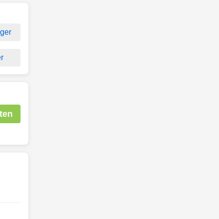
ger
r
ten