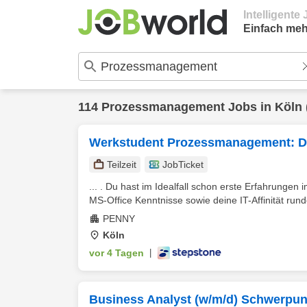
Intelligent
Einfach meh
114
Prozessmanagement
Jobs in
Köln
Werkstudent Prozessmanagement: Dig
Teilzeit
JobTicket
... . Du hast im Idealfall schon erste Erfahrungen
MS-Office Kenntnisse sowie deine IT-Affinität runde
PENNY
Köln
vor 4 Tagen
|
Business Analyst (w/m/d) Schwerpu