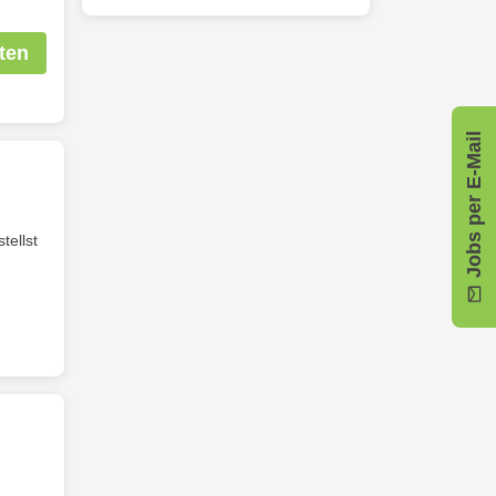
ten
Jobs per E-Mail
tellst