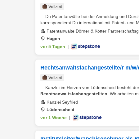
Vollzeit
... Du Patentanwälte bei der Anmeldung und Durc
korrespondierst Du international mit Patent- und 
Patentanwälte Dörner & Kötter Partnerschaftsg
Hagen
vor 5 Tagen
|
Rechtsanwaltsfachangestellte/r m/w/
Vollzeit
... Kanzlei im Herzen von Lüdenscheid besteht de
Rechtsanwaltsfachangestellten
. Wir arbeiten m
Kanzlei Seyfried
Lüdenscheid
vor 1 Woche
|
Institutsleiter/Franchisenehmer als 