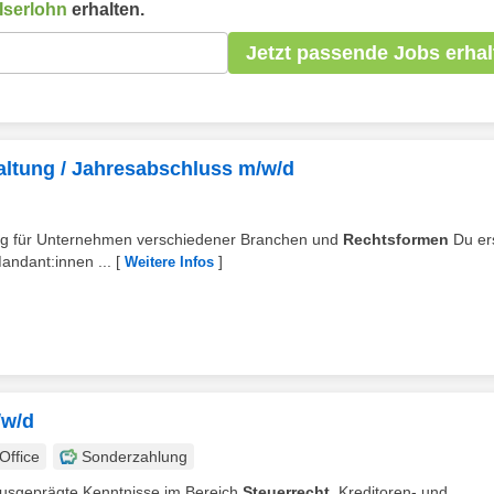
Iserlohn
erhalten.
Jetzt passende Jobs erhal
altung / Jahresabschluss m/w/d
rtung für Unternehmen verschiedener Branchen und
Rechtsformen
Du ers
ndant:innen ...
[
]
Weitere Infos
/w/d
ffice
Sonderzahlung
 Ausgeprägte Kenntnisse im Bereich
Steuerrecht
, Kreditoren- und