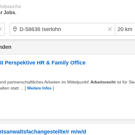
e Jobsuche
r Jobs.
nden
it Perspektive HR & Family Office
nd partnerschaftliches Arbeiten im Mittelpunkt!
Arbeitsrecht
ist für Si
en statt ...
[
]
Weitere Infos
htsanwaltsfachangestellte/r m/w/d