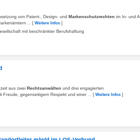
hsetzung von Patent-, Design- und
Markenschutzrechten
im In- und 
Markenämtern ...
[
]
Weitere Infos
esellschaft mit beschränkter Berufshaftung
d
rzeit aus zwei
Rechtsanwälten
und drei engagierten
it Freude, gegenseitigem Respekt und einer ...
[
]
Weitere Infos
Standortleiter m/w/d im LOS-Verbund