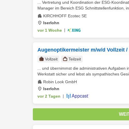
... Vertretung und Koordination der ESG-Koordina
Manager im Bereich ESG Schnittstellenfunktion, i
KIRCHHOFF Ecotec SE
Iserlohn
vor 1 Woche
|
Augenoptikermeister m/w/d Vollzeit / 
Vollzeit
Teilzeit
... und übernimmst die administrativen Aufgaben in d
Werkstatt sicher und lebst als sympathisches Gesi
Robin Look GmbH
Iserlohn
vor 2 Tagen
|
WEI