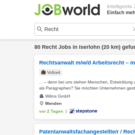
Intelligent
Einfach meh
80
Recht
Jobs in
Iserlohn
(20 km) gefu
Rechtsanwalt m/w/d Arbeitsrecht – m
Vollzeit
... – denn bei uns stehen Menschen, Entwicklung u
als Paragraphen? Sie möchten Unternehmen gestalt
Wilms GmbH
Menden
vor 2 Tagen
|
Patentanwaltsfachangestellte/r / Rec