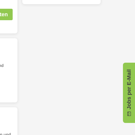
ten
nd
Jobs per E-Mail
en und