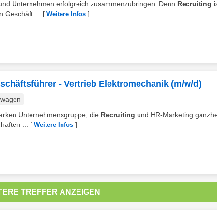
hen und Unternehmen erfolgreich zusammenzubringen. Denn
Recruiting
i
n Geschäft ...
[
]
Weitere Infos
schäftsführer - Vertrieb Elektromechanik (m/w/d)
nwagen
r starken Unternehmensgruppe, die
Recruiting
und HR-Marketing ganzhei
aften ...
[
]
Weitere Infos
TERE TREFFER ANZEIGEN