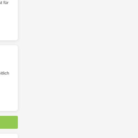
st für
tlich