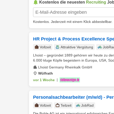
Kostenlos die neuesten
Recruiting
Job
Kostenlos. Jederzeit mit einem Klick abbestellbar.
HR Project & Process Excellence Spe
Vollzeit
Attraktive Vergütung
JobRa
Lhoist – gegründet 1889 gehören wir heute zu den
6.000 kluge Köpfe begeistern in Europa, USA, Süd
Lhoist Germany Rheinkalk GmbH
Wülfrath
vor 1 Woche
|
Personalsachbearbeiter (m/w/d) - Pe
Vollzeit
Teilzeit
JobRad
Die Bohle AG ist ein international erfolgreiches