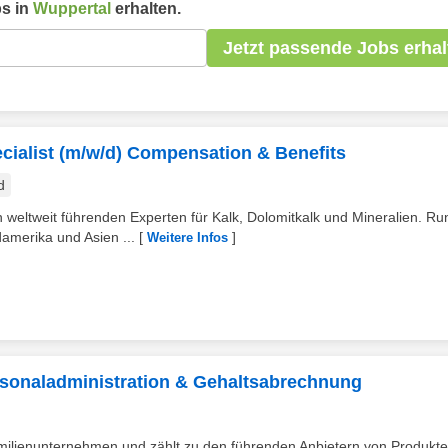
s in
Wuppertal
erhalten.
Jetzt passende Jobs erhal
cialist (m/w/d) Compensation & Benefits
d
 weltweit führenden Experten für Kalk, Dolomitkalk und Mineralien. Ru
amerika und Asien ...
[
]
Weitere Infos
rsonaladministration & Gehaltsabrechnung
 Familienunternehmen und zählt zu den führenden Anbietern von Produkt