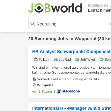
Intelligent
Einfach meh
20
Recruiting
Jobs in
Wuppertal
(20 km
HR Analyst Schwerpunkt Compensati
Teilzeit
JobRad
JobTicket
Son
Wir sind ein international agierendes Familienunt
kulinarische Genussmomente, verwandeln die eige
Vorwerk Deutschland Stiftung & Co. KG
Wuppertal
vor 2 Tagen
|
International HR-Manager w/m/d Stra