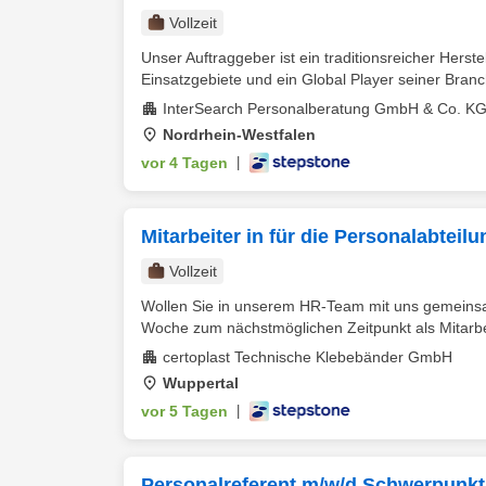
Vollzeit
Unser Auftraggeber ist ein traditionsreicher Hers
Einsatzgebiete und ein Global Player seiner Branche
InterSearch Personalberatung GmbH & Co. K
Nordrhein-Westfalen
vor 4 Tagen
|
Mitarbeiter in für die Personalabte
Vollzeit
Wollen Sie in unserem HR-Team mit uns gemeinsam
Woche zum nächstmöglichen Zeitpunkt als Mitarbeit
certoplast Technische Klebebänder GmbH
Wuppertal
vor 5 Tagen
|
Personalreferent m/w/d Schwerpunkt 