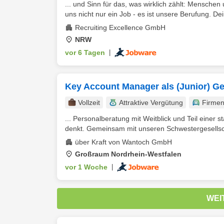
... und Sinn für das, was wirklich zählt: Mensc
uns nicht nur ein Job - es ist unsere Berufung. Dei
Recruiting Excellence GmbH
NRW
vor 6 Tagen
|
Key Account Manager als (Junior) Ge
Vollzeit
Attraktive Vergütung
Firme
... Personalberatung mit Weitblick und Teil eine
denkt. Gemeinsam mit unseren Schwestergesellsch
über Kraft von Wantoch GmbH
Großraum Nordrhein-Westfalen
vor 1 Woche
|
WEI