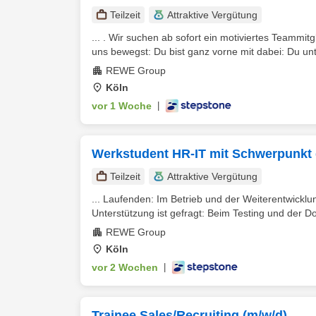
Teilzeit
Attraktive Vergütung
... . Wir suchen ab sofort ein motiviertes Teammit
uns bewegst: Du bist ganz vorne mit dabei: Du unte
REWE Group
Köln
vor 1 Woche
|
Werkstudent HR-IT mit Schwerpunkt 
Teilzeit
Attraktive Vergütung
... Laufenden: Im Betrieb und der Weiterentwick
Unterstützung ist gefragt: Beim Testing und der D
REWE Group
Köln
vor 2 Wochen
|
Trainee Sales/Recruiting (m/w/d)