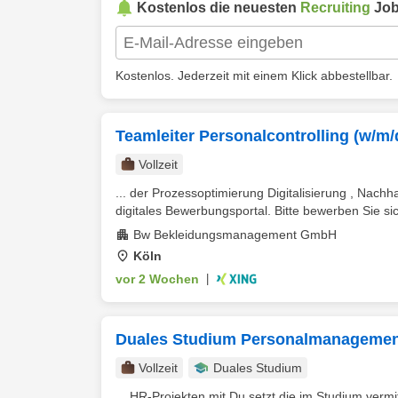
Kostenlos die neuesten
Recruiting
Job
Kostenlos. Jederzeit mit einem Klick abbestellbar.
Teamleiter Personalcontrolling (w/m/
Vollzeit
... der Prozessoptimierung Digitalisierung , Nachh
digitales Bewerbungsportal. Bitte bewerben Sie sic
Bw Bekleidungsmanagement GmbH
Köln
vor 2 Wochen
|
Duales Studium Personalmanagement B
Vollzeit
Duales Studium
... HR-Projekten mit Du setzt die im Studium vermi