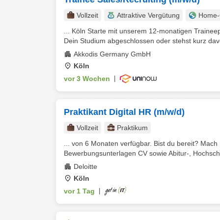
Vollzeit
Attraktive Vergütung
Home-O
... Köln Starte mit unserem 12-monatigen Trainee
Dein Studium abgeschlossen oder stehst kurz davo
Akkodis Germany GmbH
Köln
vor 3 Wochen
|
Praktikant Digital HR (m/w/d)
Vollzeit
Praktikum
... von 6 Monaten verfügbar. Bist du bereit? Mac
Bewerbungsunterlagen CV sowie Abitur-, Hochschul
Deloitte
Köln
vor 1 Tag
|