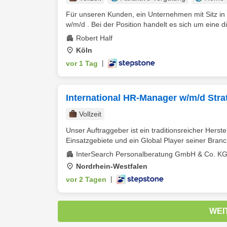
Für unseren Kunden, ein Unternehmen mit Sitz in
w/m/d . Bei der Position handelt es sich um eine dir
Robert Half
Köln
vor 1 Tag
|
International HR-Manager w/m/d Stra
Vollzeit
Unser Auftraggeber ist ein traditionsreicher Hers
Einsatzgebiete und ein Global Player seiner Branche
InterSearch Personalberatung GmbH & Co. K
Nordrhein-Westfalen
vor 2 Tagen
|
WEI