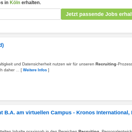
s in
Köln
erhalten.
Jetzt passende Jobs erhal
d)
altigkeit und Datensicherheit nutzen wir für unseren
Recruiting
-Prozess
h daher ...
[
]
Weitere Infos
.A. am virtuellen Campus - Kronos International, 
ttelten Inhalte praxisnah in den Bereichen
Recruiting
, Personalentwick