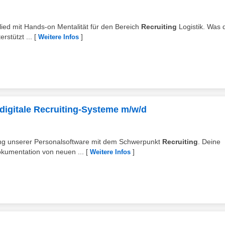
glied mit Hands-on Mentalität für den Bereich
Recruiting
Logistik. Was 
rstützt ...
[
]
Weitere Infos
digitale Recruiting-Systeme m/w/d
lung unserer Personalsoftware mit dem Schwerpunkt
Recruiting
. Deine
okumentation von neuen ...
[
]
Weitere Infos