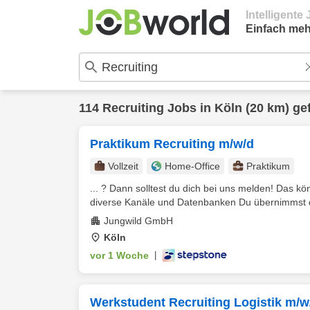
Intelligent
Einfach meh
114
Recruiting
Jobs in
Köln
(20 km) ge
Praktikum Recruiting m/w/d
Vollzeit
Home-Office
Praktikum
... ? Dann solltest du dich bei uns melden! Das k
diverse Kanäle und Datenbanken Du übernimmst di
Jungwild GmbH
Köln
vor 1 Woche
|
Werkstudent Recruiting Logistik m/w