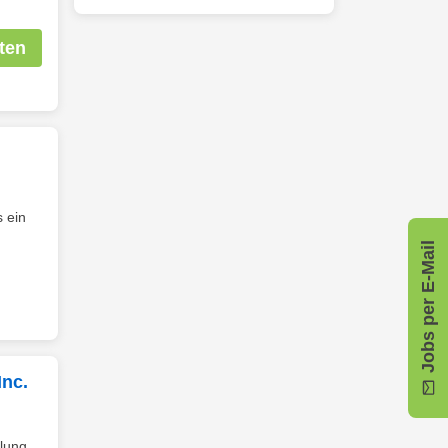
ten
 ein
Jobs per E-Mail
Inc.
lung,