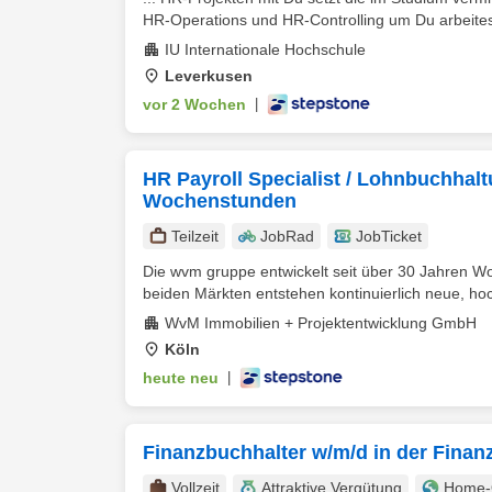
HR-Operations und HR-Controlling um Du arbeitest 
IU Internationale Hochschule
Leverkusen
vor 2 Wochen
|
HR Payroll Specialist / Lohnbuchhalt
Wochenstunden
Teilzeit
JobRad
JobTicket
Die wvm gruppe entwickelt seit über 30 Jahren Wohn
beiden Märkten entstehen kontinuierlich neue, hoc
WvM Immobilien + Projektentwicklung GmbH
Köln
heute neu
|
Finanzbuchhalter w/m/d in der Fina
Vollzeit
Attraktive Vergütung
Home-O