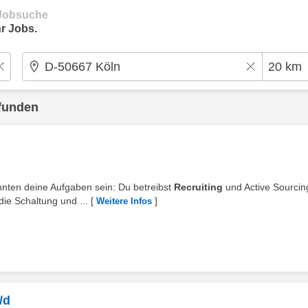
e Jobsuche
r Jobs.
funden
önnten deine Aufgaben sein: Du betreibst
Recruiting
und Active Sourcin
e Schaltung und ...
[
]
Weitere Infos
/d