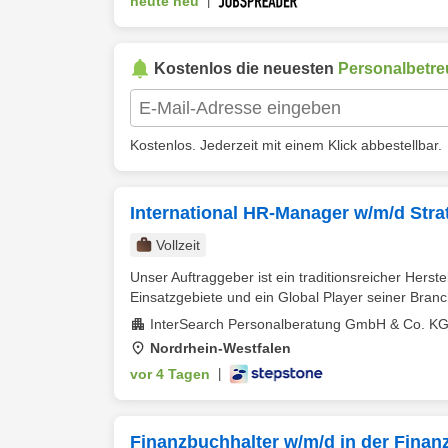
heute neu
|
Kostenlos die neuesten
Personalbetr
Kostenlos. Jederzeit mit einem Klick abbestellbar.
International HR-Manager w/m/d Stra
Vollzeit
Unser Auftraggeber ist ein traditionsreicher Hers
Einsatzgebiete und ein Global Player seiner Branche
InterSearch Personalberatung GmbH & Co. K
Nordrhein-Westfalen
vor 4 Tagen
|
Finanzbuchhalter w/m/d in der Fina