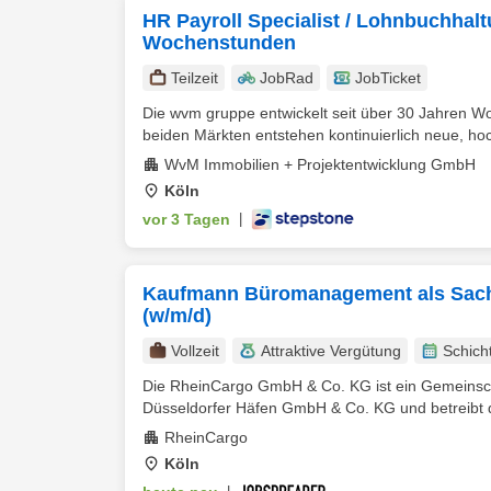
HR Payroll Specialist / Lohnbuchhalt
Wochenstunden
Teilzeit
JobRad
JobTicket
Die wvm gruppe entwickelt seit über 30 Jahren Wohn
beiden Märkten entstehen kontinuierlich neue, hoc
WvM Immobilien + Projektentwicklung GmbH
Köln
vor 3 Tagen
|
Kaufmann Büromanagement als Sachb
(w/m/d)
Vollzeit
Attraktive Vergütung
Schich
Die RheinCargo GmbH & Co. KG ist ein Gemeinsc
Düsseldorfer Häfen GmbH & Co. KG und betreibt d
RheinCargo
Köln