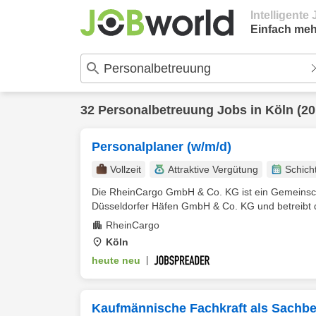
Intelligent
Einfach meh
32
Personalbetreuung
Jobs in
Köln
(20
Personalplaner (w/m/d)
Vollzeit
Attraktive Vergütung
Schich
Die RheinCargo GmbH & Co. KG ist ein Gemeinsc
Düsseldorfer Häfen GmbH & Co. KG und betreibt d
RheinCargo
Köln
heute neu
|
Kaufmännische Fachkraft als Sachbea