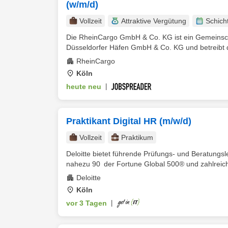
(w/m/d)
Vollzeit
Attraktive Vergütung
Schich
Die RheinCargo GmbH & Co. KG ist ein Gemeinsc
Düsseldorfer Häfen GmbH & Co. KG und betreibt d
RheinCargo
Köln
heute neu
|
Praktikant Digital HR (m/w/d)
Vollzeit
Praktikum
Deloitte bietet führende Prüfungs- und Beratungsl
nahezu 90 der Fortune Global 500® und zahlreiche
Deloitte
Köln
vor 3 Tagen
|