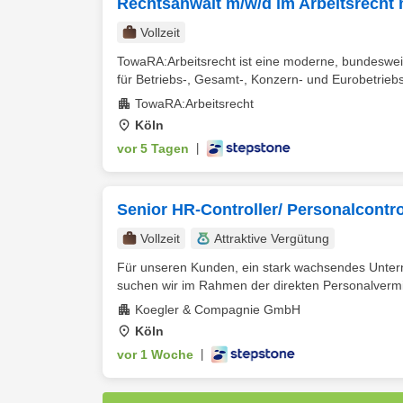
Rechtsanwalt m/w/d im Arbeitsrecht 
Vollzeit
TowaRA:Arbeitsrecht ist eine moderne, bundesweit
für Betriebs-, Gesamt-, Konzern- und Eurobetriebs
TowaRA:Arbeitsrecht
Köln
vor 5 Tagen
|
Senior HR-Controller/ Personalcontro
Vollzeit
Attraktive Vergütung
Für unseren Kunden, ein stark wachsendes Untern
suchen wir im Rahmen der direkten Personalvermit
Koegler & Compagnie GmbH
Köln
vor 1 Woche
|