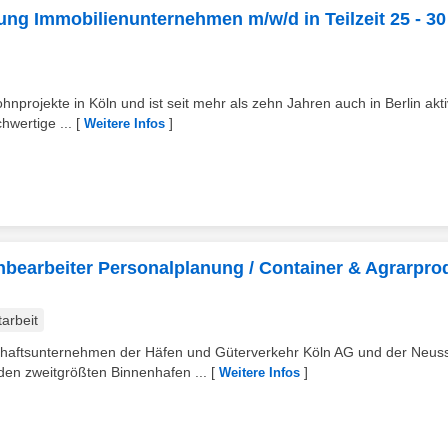
ung Immobilienunternehmen m/w/d in Teilzeit 25 - 30
projekte in Köln und ist seit mehr als zehn Jahren auch in Berlin aktiv
hwertige ...
[
]
Weitere Infos
earbeiter Personalplanung / Container & Agrarpro
tarbeit
haftsunternehmen der Häfen und Güterverkehr Köln AG und der Neus
en zweitgrößten Binnenhafen ...
[
]
Weitere Infos