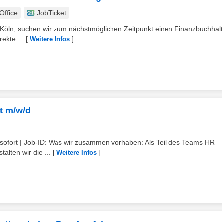
ffice
JobTicket
 Köln, suchen wir zum nächstmöglichen Zeitpunkt einen Finanzbuchhal
ekte ...
[
]
Weitere Infos
t m/w/d
t: ab sofort | Job-ID: Was wir zusammen vorhaben: Als Teil des Teams HR
lten wir die ...
[
]
Weitere Infos