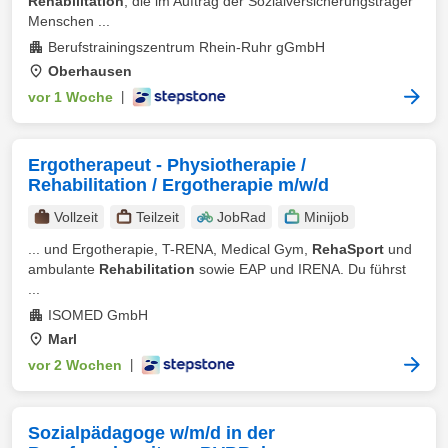
Rehabilitation
, die im Auftrag der Sozialversicherungsträger
Menschen ...
Berufstrainingszentrum Rhein-Ruhr gGmbH
Oberhausen
vor 1 Woche
|
Ergotherapeut - Physiotherapie /
Rehabilitation / Ergotherapie m/w/d
Vollzeit
Teilzeit
JobRad
Minijob
... und Ergotherapie, T-RENA, Medical Gym,
RehaSport
und
ambulante
Rehabilitation
sowie EAP und IRENA. Du führst
...
ISOMED GmbH
Marl
vor 2 Wochen
|
Sozialpädagoge w/m/d in der