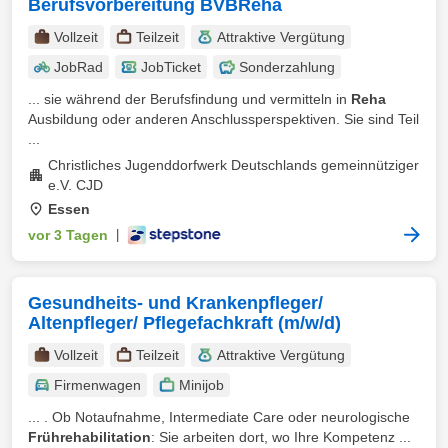
Berufsvorbereitung BVBReha
Vollzeit
Teilzeit
Attraktive Vergütung
JobRad
JobTicket
Sonderzahlung
... sie während der Berufsfindung und vermitteln in
Reha
Ausbildung oder anderen Anschlussperspektiven. Sie sind Teil
...
Christliches Jugenddorfwerk Deutschlands gemeinnütziger
e.V. CJD
Essen
vor 3 Tagen
|
Gesundheits- und Krankenpfleger/
Altenpfleger/ Pflegefachkraft (m/w/d)
Vollzeit
Teilzeit
Attraktive Vergütung
Firmenwagen
Minijob
... . Ob Notaufnahme, Intermediate Care oder neurologische
Frührehabilitation
: Sie arbeiten dort, wo Ihre Kompetenz ...