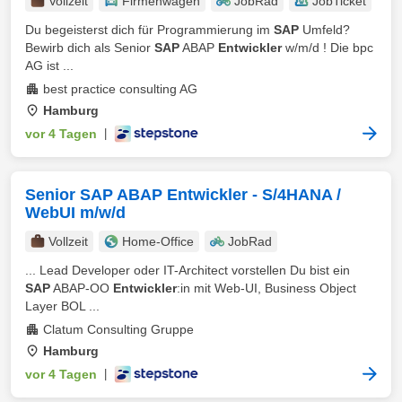
Vollzeit
Firmenwagen
JobRad
JobTicket
Du begeisterst dich für Programmierung im
SAP
Umfeld?
Bewirb dich als Senior
SAP
ABAP
Entwickler
w/m/d ! Die bpc
AG ist ...
best practice consulting AG
Hamburg
vor 4 Tagen
|
Senior SAP ABAP Entwickler - S/4HANA /
WebUI m/w/d
Vollzeit
Home-Office
JobRad
... Lead Developer oder IT-Architect vorstellen Du bist ein
SAP
ABAP-OO
Entwickler
:in mit Web-UI, Business Object
Layer BOL ...
Clatum Consulting Gruppe
Hamburg
vor 4 Tagen
|