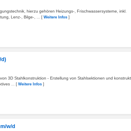
gungstechnik, hierzu gehören Heizungs-, Frischwassersysteme, inkl.
ng, Lenz-, Bilge-, ...
[
]
Weitere Infos
/d)
 von 3D Stahlkonstruktion - Erstellung von Stahlsektionen und konstrukt
ives ...
[
]
Weitere Infos
 m/w/d