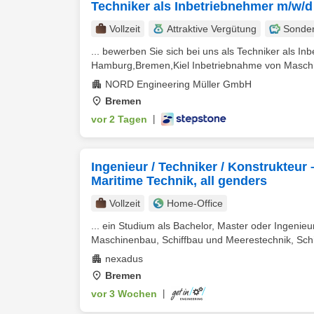
Techniker als Inbetriebnehmer m/w/d
Vollzeit
Attraktive Vergütung
Sonde
... bewerben Sie sich bei uns als Techniker als I
Hamburg,Bremen,Kiel Inbetriebnahme von Maschine
NORD Engineering Müller GmbH
Bremen
vor 2 Tagen
|
Ingenieur / Techniker / Konstrukteur 
Maritime Technik, all genders
Vollzeit
Home-Office
... ein Studium als Bachelor, Master oder Ingenieu
Maschinenbau, Schiffbau und Meerestechnik, Schif
nexadus
Bremen
vor 3 Wochen
|