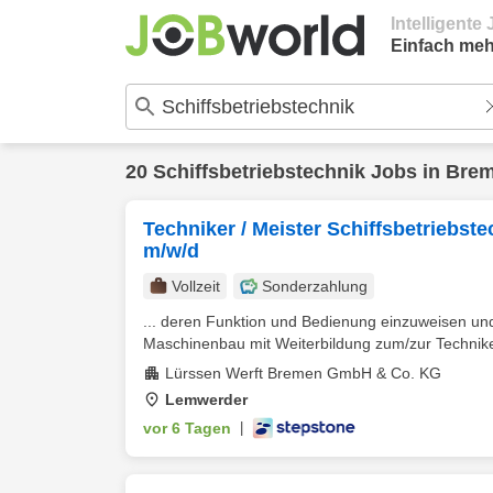
Intelligent
Einfach meh
20
Schiffsbetriebstechnik
Jobs in
Bre
Techniker / Meister Schiffsbetriebst
m/w/d
Vollzeit
Sonderzahlung
... deren Funktion und Bedienung einzuweisen un
Maschinenbau mit Weiterbildung zum/zur Techniker/
Lürssen Werft Bremen GmbH & Co. KG
Lemwerder
vor 6 Tagen
|