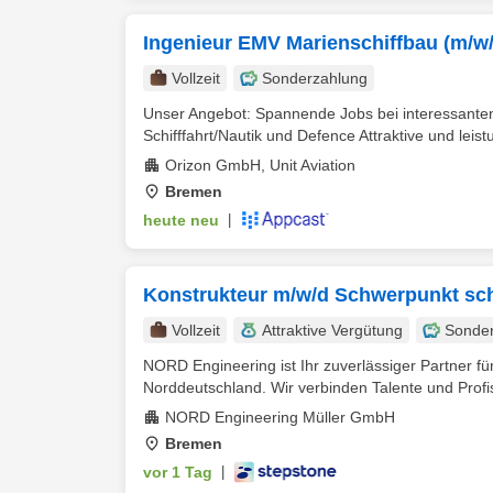
Ingenieur EMV Marienschiffbau (m/w/
Vollzeit
Sonderzahlung
Unser Angebot: Spannende Jobs bei interessanten
Schifffahrt/Nautik und Defence Attraktive und leist
Orizon GmbH, Unit Aviation
Bremen
heute neu
|
Konstrukteur m/w/d Schwerpunkt sch
Vollzeit
Attraktive Vergütung
Sonde
NORD Engineering ist Ihr zuverlässiger Partner f
Norddeutschland. Wir verbinden Talente und Profi
NORD Engineering Müller GmbH
Bremen
vor 1 Tag
|