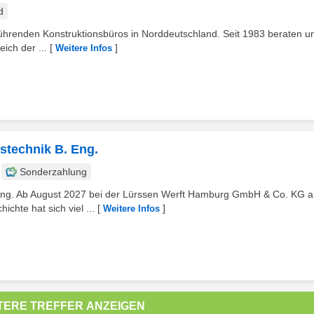
d
führenden Konstruktionsbüros in Norddeutschland. Seit 1983 beraten u
ich der ...
[
]
Weitere Infos
stechnik B. Eng.
Sonderzahlung
 Eng. Ab August 2027 bei der Lürssen Werft Hamburg GmbH & Co. KG 
hte hat sich viel ...
[
]
Weitere Infos
TERE TREFFER ANZEIGEN