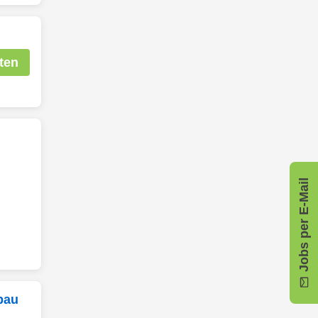
ten
Jobs per E-Mail
bau