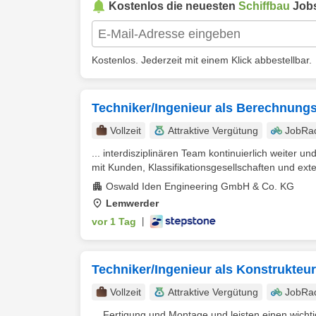
Kostenlos die neuesten
Schiffbau
Jobs
Kostenlos. Jederzeit mit einem Klick abbestellbar.
Techniker/Ingenieur als Berechnungs
Vollzeit
Attraktive Vergütung
JobRa
... interdisziplinären Team kontinuierlich weiter u
mit Kunden, Klassifikationsgesellschaften und exte
Oswald Iden Engineering GmbH & Co. KG
Lemwerder
vor 1 Tag
|
Techniker/Ingenieur als Konstrukteu
Vollzeit
Attraktive Vergütung
JobRa
... Fertigung und Montage und leisten einen wich