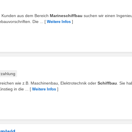
ten Kunden aus dem Bereich
Marineschiffbau
suchen wir einen Ingenie
auvorschriften. Die ...
[
]
Weitere Infos
rzahlung
 Bereichen wie z.B. Maschinenbau, Elektrotechnik oder
Schiffbau
. Sie ha
tieg in die ...
[
]
Weitere Infos
 m/w/d