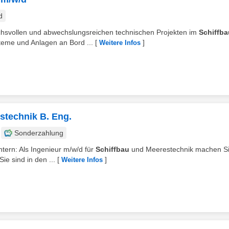
d
uchsvollen und abwechslungsreichen technischen Projekten im
Schiffba
teme und Anlagen an Bord ...
[
]
Weitere Infos
stechnik B. Eng.
Sonderzahlung
ntern: Als Ingenieur m/w/d für
Schiffbau
und Meerestechnik machen S
ie sind in den ...
[
]
Weitere Infos