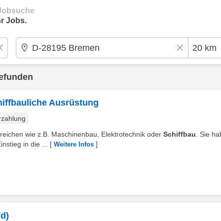
e Jobsuche
r Jobs.
efunden
iffbauliche Ausrüstung
rzahlung
 Bereichen wie z.B. Maschinenbau, Elektrotechnik oder
Schiffbau
. Sie ha
tieg in die ...
[
]
Weitere Infos
d)