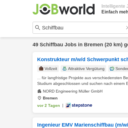
Intelligent
Einfach meh
49
Schiffbau
Jobs in
Bremen
(20 km) g
Konstrukteur m/w/d Schwerpunkt sch
Vollzeit
Attraktive Vergütung
Sonde
... für langfristige Projekte aus verschiedensten
Studium abgeschlossen und suchen nach einem Eins
NORD Engineering Müller GmbH
Bremen
vor 2 Tagen
|
Ingenieur EMV Marienschiffbau (m/w/