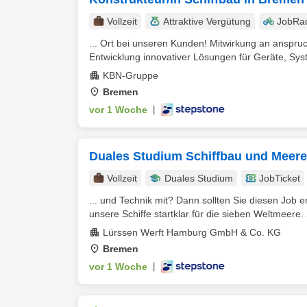
Vollzeit
Attraktive Vergütung
JobRa
... Ort bei unseren Kunden! Mitwirkung an anspr
Entwicklung innovativer Lösungen für Geräte, Sys
KBN-Gruppe
Bremen
vor 1 Woche
|
Duales Studium Schiffbau und Meere
Vollzeit
Duales Studium
JobTicket
... und Technik mit? Dann sollten Sie diesen Job e
unsere Schiffe startklar für die sieben Weltmeere. S
Lürssen Werft Hamburg GmbH & Co. KG
Bremen
vor 1 Woche
|