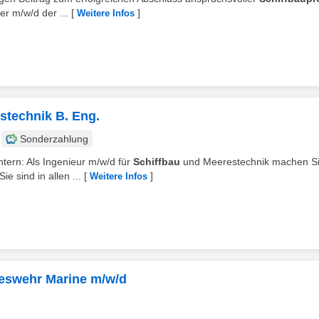
r m/w/d der ...
[
]
Weitere Infos
stechnik B. Eng.
Sonderzahlung
ntern: Als Ingenieur m/w/d für
Schiffbau
und Meerestechnik machen S
e sind in allen ...
[
]
Weitere Infos
deswehr Marine m/w/d