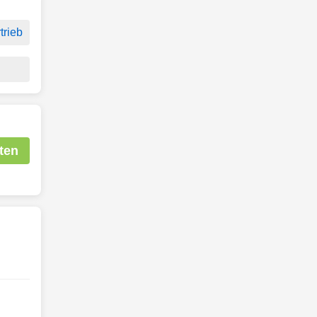
trieb
ten