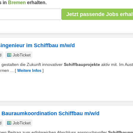
 in
Bremen
erhalten.
Jetzt passende Jobs erhal
ingenieur im Schiffbau m/w/d
d
JobTicket
nd gestalten die Zukunft innovativer
Schiffbauprojekte
aktiv mit. Im Aus
rnen ...
[
]
Weitere Infos
r Bauraumkoordination Schiffbau m/w/d
d
JobTicket
tigen Beitrag zum erfolgreichen Abschluss anspruchsvoller
Schiffbaupr