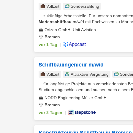
Vollzeit
Sonderzahlung
... zukünftige Arbeitsstelle: Für unseren namhaf
Marienschiffbau
m/w/d mit Fachwissen zu Marineb
Orizon GmbH, Unit Aviation
Bremen
vor 1 Tag
|
Schiffbauingenieur m/w/d
Vollzeit
Attraktive Vergütung
Sonde
... für langfristige Projekte aus verschiedensten
Studium abgeschlossen und suchen nach einem Eins
NORD Engineering Müller GmbH
Bremen
vor 2 Tagen
|
Konstrukteur/in Schiffbau in Bremen