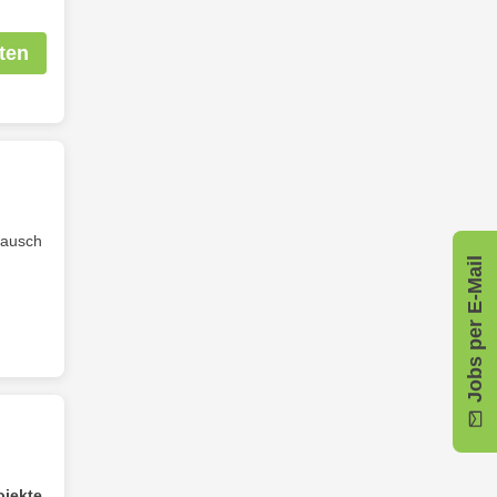
ten
tausch
Jobs per E-Mail
ojekte
.