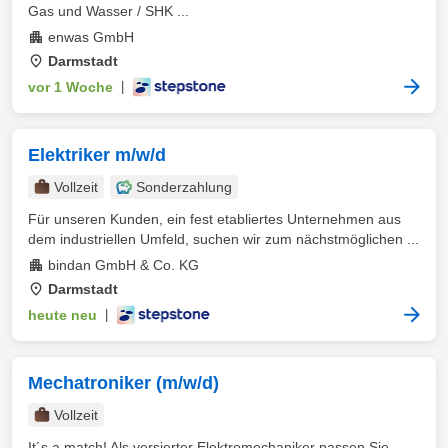
Gas und Wasser / SHK ...
enwas GmbH
Darmstadt
vor 1 Woche
|
Elektriker m/w/d
Vollzeit
Sonderzahlung
Für unseren Kunden, ein fest etabliertes Unternehmen aus
dem industriellen Umfeld, suchen wir zum nächstmöglichen ...
bindan GmbH & Co. KG
Darmstadt
heute neu
|
Mechatroniker (m/w/d)
Vollzeit
It´s a match! Als versierter Elektromechaniker passen Sie