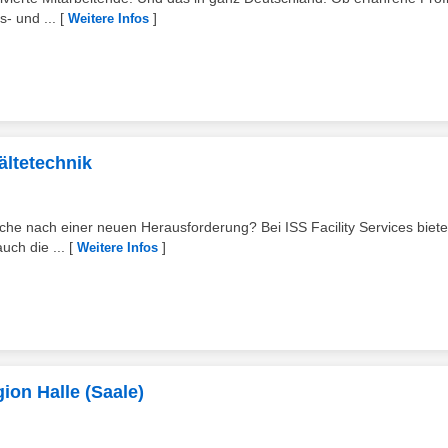
s- und ...
[
]
Weitere Infos
ältetechnik
uche nach einer neuen Herausforderung? Bei ISS Facility Services biete
uch die ...
[
]
Weitere Infos
ion Halle (Saale)