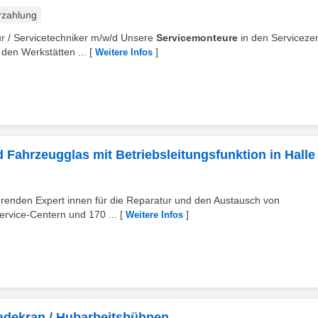
rzahlung
ur / Servicetechniker m/w/d Unsere
Servicemonteure
in den Serviceze
 den Werkstätten ...
[
]
Weitere Infos
Fahrzeugglas mit Betriebsleitungsfunktion in Halle 
ührenden Expert innen für die Reparatur und den Austausch von
rvice-Centern und 170 ...
[
]
Weitere Infos
Ladekran / Hubarbeitsbühnen