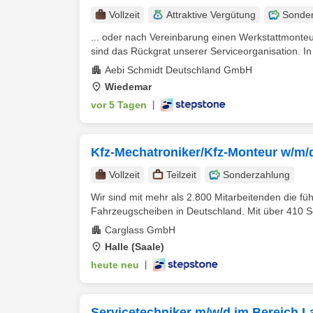
Vollzeit
Attraktive Vergütung
Sonde
... oder nach Vereinbarung einen Werkstattmonte
sind das Rückgrat unserer Serviceorganisation. In
Aebi Schmidt Deutschland GmbH
Wiedemar
vor 5 Tagen
|
Kfz-Mechatroniker/Kfz-Monteur w/m/d 
Vollzeit
Teilzeit
Sonderzahlung
Wir sind mit mehr als 2.800 Mitarbeitenden die f
Fahrzeugscheiben in Deutschland. Mit über 410 Se
Carglass GmbH
Halle (Saale)
heute neu
|
Servicetechniker m/w/d im Bereich 