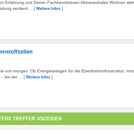
en Erfahrung und Deiner Fachkenntnissen klimaneutrales Wohnen akti
stung verdient ...
[
]
Weitere Infos
nnstoffzellen
ene von morgen. Ob Energieanlagen für die Eisenbahninfrastruktur, mo
– bei der ...
[
]
Weitere Infos
TERE TREFFER ANZEIGEN