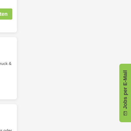
ten
ruck &
Jobs per E-Mail
is oder