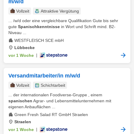
m/w/d
Vollzeit
Attraktive Vergütung
... /w/d oder eine vergleichbare Qualifikation Gute bis sehr
gute
Spanischkenntnisse
in Wort und Schrift mind. B2-
Niveau ...
WESTFLEISCH SCE mbH
Lübbecke
vor 1 Woche
|
Versandmitarbeiter/in m/w/d
Vollzeit
Schichtarbeit
... der internationalen Foodiverse-Gruppe , einem
spanischen
Agrar- und Lebensmittelunternehmen mit
eigenen Anbauflächen ...
Green Fresh Salad RT GmbH Straelen
Straelen
vor 1 Woche
|