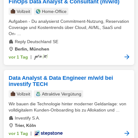
FinOps Data Analyst & Consultant (m/w/d)
Vollzeit
Home-Office
Aufgaben - Du analysierst Commitment-Nutzung, Reservation
Coverage und Kostentrends über Cloud, AI/ML, SaaS und
On- ...
Reply Deutschland SE
Berlin, München
vor 1 Tag
|
Data Analyst & Data Engineer m/w/d bei
investify TECH
Vollzeit
Attraktive Vergütung
Wir bauen die Technologie hinter moderner Geldanlage: von
volldigitalem Kunden-Onboarding bis zu Allokation und ...
Investify S.A.
Trier, Köln
vor 1 Tag
|