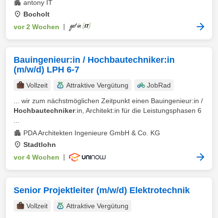
antony IT
Bocholt
vor 2 Wochen
|
Bauingenieur:in / Hochbautechniker:in
(m/w/d) LPH 6-7
Vollzeit
Attraktive Vergütung
JobRad
... wir zum nächstmöglichen Zeitpunkt einen Bauingenieur:in /
Hochbautechniker
:in, Architekt:in für die Leistungsphasen 6
...
PDA Architekten Ingenieure GmbH & Co. KG
Stadtlohn
vor 4 Wochen
|
Senior Projektleiter (m/w/d) Elektrotechnik
Vollzeit
Attraktive Vergütung