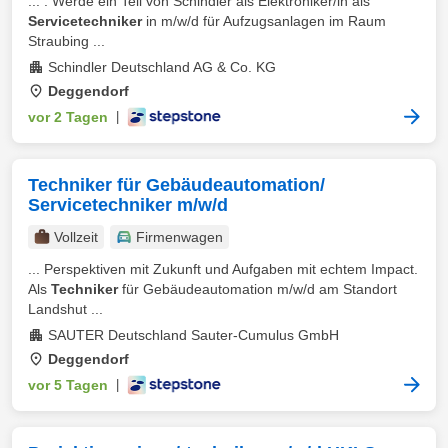
... . Werde ein Teil von Schindler als Elektroniker/in als
Servicetechniker
in m/w/d für Aufzugsanlagen im Raum
Straubing ...
Schindler Deutschland AG & Co. KG
Deggendorf
vor 2 Tagen
|
Techniker für Gebäudeautomation/
Servicetechniker m/w/d
Vollzeit
Firmenwagen
... Perspektiven mit Zukunft und Aufgaben mit echtem Impact.
Als
Techniker
für Gebäudeautomation m/w/d am Standort
Landshut ...
SAUTER Deutschland Sauter-Cumulus GmbH
Deggendorf
vor 5 Tagen
|