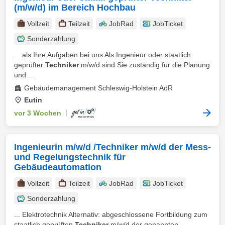
(m/w/d) im Bereich Hochbau
Vollzeit
Teilzeit
JobRad
JobTicket
Sonderzahlung
... als Ihre Aufgaben bei uns Als Ingenieur oder staatlich
geprüfter
Techniker
m/w/d sind Sie zuständig für die Planung
und ...
Gebäudemanagement Schleswig-Holstein AöR
Eutin
vor 3 Wochen
|
Ingenieurin m/w/d /Techniker m/w/d der Mess-
und Regelungstechnik für
Gebäudeautomation
Vollzeit
Teilzeit
JobRad
JobTicket
Sonderzahlung
... Elektrotechnik Alternativ: abgeschlossene Fortbildung zum
staatlich geprüften
Techniker
m/w/d der genannten