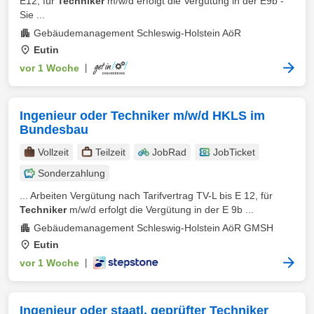
E12, für
Techniker
m/w/d erfolgt die Vergütung in der E9b -
Sie ...
Gebäudemanagement Schleswig-Holstein AöR
Eutin
vor 1 Woche
|
Ingenieur oder Techniker m/w/d HKLS im
Bundesbau
Vollzeit
Teilzeit
JobRad
JobTicket
Sonderzahlung
... Arbeiten Vergütung nach Tarifvertrag TV-L bis E 12, für
Techniker
m/w/d erfolgt die Vergütung in der E 9b ...
Gebäudemanagement Schleswig-Holstein AöR GMSH
Eutin
vor 1 Woche
|
Ingenieur oder staatl. geprüfter Techniker