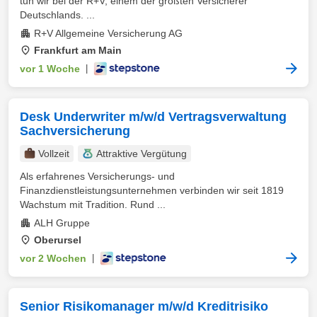
tun wir bei der R+V, einem der größten Versicherer
Deutschlands. ...
R+V Allgemeine Versicherung AG
Frankfurt am Main
vor 1 Woche
|
Desk Underwriter m/w/d Vertragsverwaltung
Sachversicherung
Vollzeit
Attraktive Vergütung
Als erfahrenes Versicherungs- und
Finanzdienstleistungsunternehmen verbinden wir seit 1819
Wachstum mit Tradition. Rund ...
ALH Gruppe
Oberursel
vor 2 Wochen
|
Senior Risikomanager m/w/d Kreditrisiko