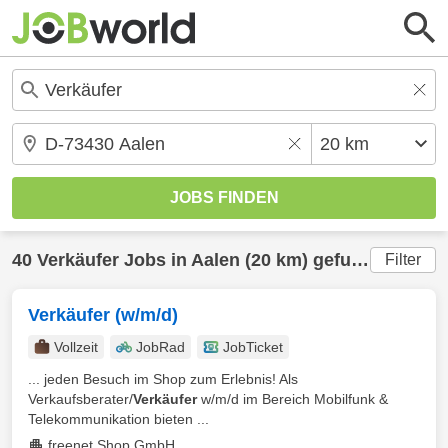
40
Verkäufer
Jobs in
Aalen
(20 km) gefunden
Filter
Verkäufer (w/m/d)
Vollzeit
JobRad
JobTicket
... jeden Besuch im Shop zum Erlebnis! Als
Verkaufsberater/
Verkäufer
w/m/d im Bereich Mobilfunk &
Telekommunikation bieten ...
freenet Shop GmbH