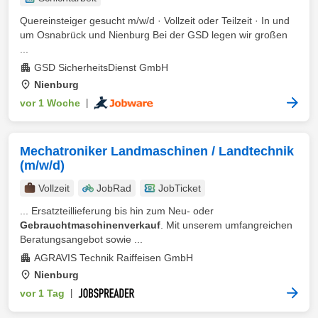
Quereinsteiger gesucht m/w/d · Vollzeit oder Teilzeit · In und
um Osnabrück und Nienburg Bei der GSD legen wir großen
...
GSD SicherheitsDienst GmbH
Nienburg
vor 1 Woche
|
Mechatroniker Landmaschinen / Landtechnik
(m/w/d)
Vollzeit
JobRad
JobTicket
... Ersatzteillieferung bis hin zum Neu- oder
Gebrauchtmaschinenverkauf
. Mit unserem umfangreichen
Beratungsangebot sowie ...
AGRAVIS Technik Raiffeisen GmbH
Nienburg
vor 1 Tag
|