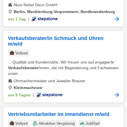
Akzo Nobel Deco GmbH
Berlin, Mecklenburg-Vorpommern, Nordbrandenburg
vor 1 Tag
|
Verkaufsberater/in Schmuck und Uhren
m/w/d
Vollzeit
... Qualität und Kundennähe. Wir freuen uns auf engagierte
Verkaufsberater
/innen, die mit Begeisterung und Fachwissen
unser ...
Uhrmachermeister und Juwelier Braune
Kleinmachnow
vor 5 Tagen
|
Vertriebsmitarbeiter im Innendienst m/w/d
Vollzeit
Attraktive Vergütung
JobRad