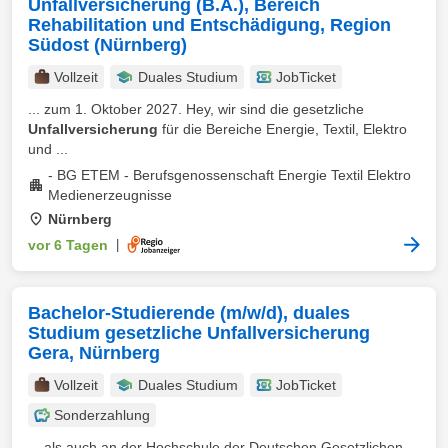
Unfallversicherung (B.A.), Bereich
Rehabilitation und Entschädigung, Region
Südost (Nürnberg)
Vollzeit
Duales Studium
JobTicket
... zum 1. Oktober 2027. Hey, wir sind die gesetzliche
Unfallversicherung
für die Bereiche Energie, Textil, Elektro
und ...
- BG ETEM - Berufsgenossenschaft Energie Textil Elektro
Medienerzeugnisse
Nürnberg
vor 6 Tagen
|
Bachelor-Studierende (m/w/d), duales
Studium gesetzliche Unfallversicherung
Gera, Nürnberg
Vollzeit
Duales Studium
JobTicket
Sonderzahlung
... als auch an der Hochschule der Deutschen Gesetzlichen