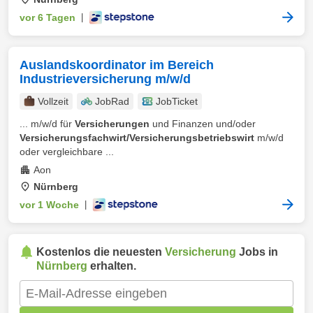
vor 6 Tagen
|
Auslandskoordinator im Bereich
Industrieversicherung m/w/d
Vollzeit
JobRad
JobTicket
... m/w/d für
Versicherungen
und Finanzen und/oder
Versicherungsfachwirt/Versicherungsbetriebswirt
m/w/d
oder vergleichbare ...
Aon
Nürnberg
vor 1 Woche
|
Kostenlos die neuesten
Versicherung
Jobs in
Nürnberg
erhalten.