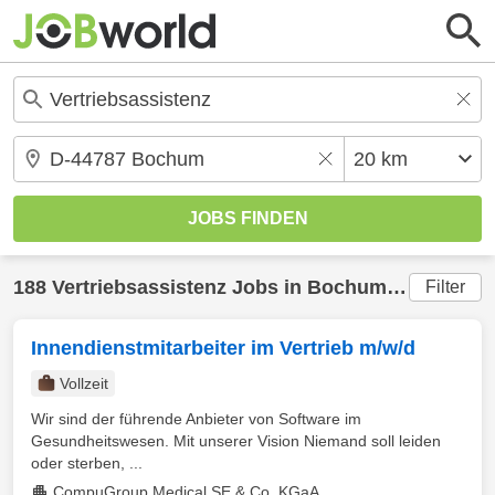
188
Vertriebsassistenz
Jobs in
Bochum
(20 km) ge
Filter
Innendienstmitarbeiter im Vertrieb m/w/d
Vollzeit
Wir sind der führende Anbieter von Software im
Gesundheitswesen. Mit unserer Vision Niemand soll leiden
oder sterben, ...
CompuGroup Medical SE & Co. KGaA