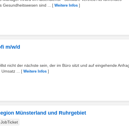
s Gesundheitswesen sind ...
[
]
Weitere Infos
ofi m/w/d
illst nicht der nächste sein, der im Büro sitzt und auf eingehende Anfr
 Umsatz ...
[
]
Weitere Infos
 Region Münsterland und Ruhrgebiet
JobTicket