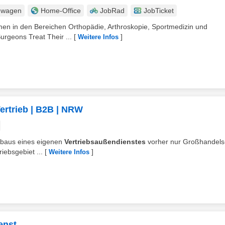
nwagen
Home-Office
JobRad
JobTicket
en in den Bereichen Orthopädie, Arthroskopie, Sportmedizin und
urgeons Treat Their ...
[
]
Weitere Infos
ertrieb | B2B | NRW
ufbaus eines eigenen
Vertriebsaußendienstes
vorher nur Großhandels
iebsgebiet ...
[
]
Weitere Infos
enst