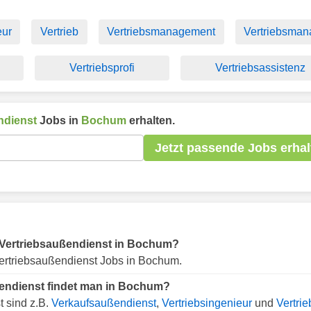
eur
Vertrieb
Vertriebsmanagement
Vertriebsman
Vertriebsprofi
Vertriebsassistenz
ndienst
Jobs in
Bochum
erhalten.
Jetzt passende Jobs erhal
ür Vertriebsaußendienst in Bochum?
ertriebsaußendienst Jobs in Bochum.
ßendienst findet man in Bochum?
t sind z.B.
Verkaufsaußendienst
,
Vertriebsingenieur
und
Vertrie