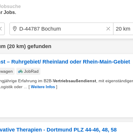
e Jobsuche
r Jobs.
um
(20 km) gefunden
nst – Ruhrgebiet/ Rheinland oder Rhein-Main-Gebiet
nwagen
JobRad
angjährige Erfahrung im B2B‑
Vertriebsaußendienst
, mit eigenständige
gistik oder ...
[
]
Weitere Infos
vative Therapien - Dortmund PLZ 44-46, 48, 58