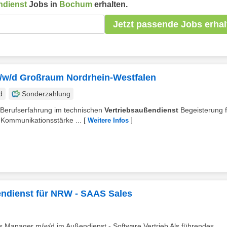
ndienst
Jobs in
Bochum
erhalten.
Jetzt passende Jobs erhal
m/w/d Großraum Nordrhein-Westfalen
d
Sonderzahlung
n Berufserfahrung im technischen
Vertriebsaußendienst
Begeisterung f
 Kommunikationsstärke ...
[
]
Weitere Infos
ndienst für NRW - SAAS Sales
les Manager m/w/d im Außendienst - Software Vertrieb Als führendes