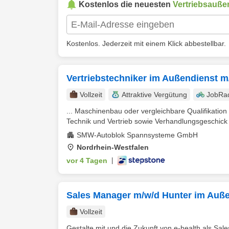
Kostenlos die neuesten
Vertriebsauße
Kostenlos. Jederzeit mit einem Klick abbestellbar.
Vertriebstechniker im Außendienst 
Vollzeit
Attraktive Vergütung
JobRa
... Maschinenbau oder vergleichbare Qualifikatio
Technik und Vertrieb sowie Verhandlungsgeschick
SMW-Autoblok Spannsysteme GmbH
Nordrhein-Westfalen
vor 4 Tagen
|
Sales Manager m/w/d Hunter im Auße
Vollzeit
Gestalte mit und die Zukunft von e-health als Sa