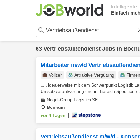
Intelligent
Einfach meh
63
Vertriebsaußendienst
Jobs in
Boch
Mitarbeiter m/w/d Vertriebsaußendie
Vollzeit
Attraktive Vergütung
Firme
... , idealerweise mit dem Schwerpunkt Logistik L
Umsatzverantwortung und im Bereich Spedition / Lo
Nagel-Group Logistics SE
Bochum
vor 4 Tagen
|
Vertriebsaußendienst m/w/d - Konser