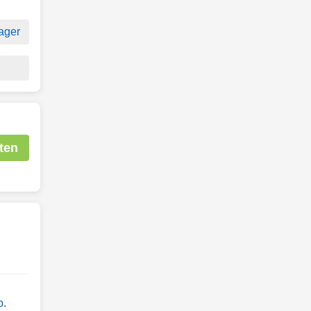
ager
ten
b
.