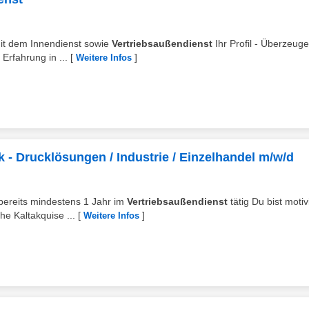
it dem Innendienst sowie
Vertriebsaußendienst
Ihr Profil - Überzeug
rfahrung in ...
[
]
Weitere Infos
 - Drucklösungen / Industrie / Einzelhandel m/w/d
 bereits mindestens 1 Jahr im
Vertriebsaußendienst
tätig Du bist motivi
e Kaltakquise ...
[
]
Weitere Infos