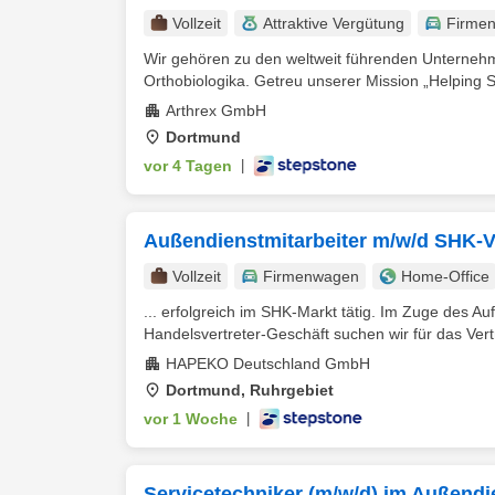
Vollzeit
Attraktive Vergütung
Firme
Wir gehören zu den weltweit führenden Unternehm
Orthobiologika. Getreu unserer Mission „Helping S
Arthrex GmbH
Dortmund
vor 4 Tagen
|
Außendienstmitarbeiter m/w/d SHK-V
Vollzeit
Firmenwagen
Home-Office
... erfolgreich im SHK-Markt tätig. Im Zuge des A
Handelsvertreter-Geschäft suchen wir für das Vertr
HAPEKO Deutschland GmbH
Dortmund, Ruhrgebiet
vor 1 Woche
|
Servicetechniker (m/w/d) im Außendi