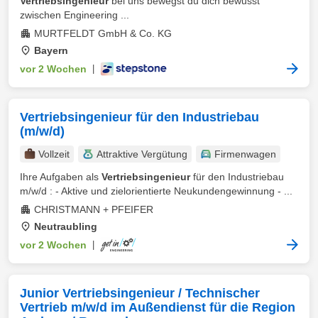
Vertriebsingenieur
bei uns bewegst du dich bewusst
zwischen Engineering ...
MURTFELDT GmbH & Co. KG
Bayern
vor 2 Wochen
|
Vertriebsingenieur für den Industriebau
(m/w/d)
Vollzeit
Attraktive Vergütung
Firmenwagen
Ihre Aufgaben als
Vertriebsingenieur
für den Industriebau
m/w/d : - Aktive und zielorientierte Neukundengewinnung - ...
CHRISTMANN + PFEIFER
Neutraubling
vor 2 Wochen
|
Junior Vertriebsingenieur / Technischer
Vertrieb m/w/d im Außendienst für die Region