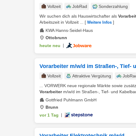
Vollzeit
JobRad
Sonderzahlung
Wir suchen dich als Hauswirtschafter als
Vorarbei
Arbeitszeit in Vollzeit ...
[
]
Weitere Infos
KWA Hanns-Seidel-Haus
Ottobrunn
heute neu
|
Vorarbeiter m/w/d im Straßen-, Tief-
Vollzeit
Attraktive Vergütung
JobRa
... VORWERK neue regionale Märkte sowie zusätz
Vorarbeiter
m/w/d im Straßen-, Tief- und Kabelbau
Gottfried Puhlmann GmbH
Brunn
vor 1 Tag
|
Vorarbeiter Elektrotechnik m/w/d