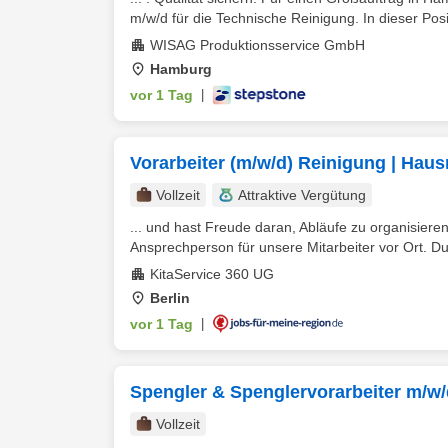
m/w/d für die Technische Reinigung. In dieser Posi
WISAG Produktionsservice GmbH
Hamburg
vor 1 Tag
|
Vorarbeiter (m/w/d) Reinigung | Haus
Vollzeit
Attraktive Vergütung
... und hast Freude daran, Abläufe zu organisier
Ansprechperson für unsere Mitarbeiter vor Ort. Du 
KitaService 360 UG
Berlin
vor 1 Tag
|
Spengler & Spenglervorarbeiter m/w/
Vollzeit