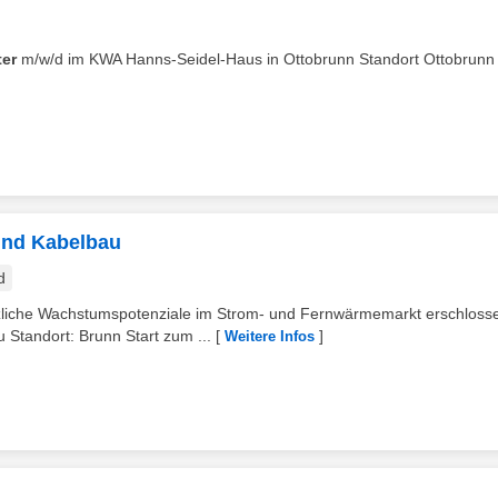
ter
m/w/d im KWA Hanns-Seidel-Haus in Ottobrunn Standort Ottobrunn
 und Kabelbau
d
liche Wachstumspotenziale im Strom- und Fernwärmemarkt erschloss
 Standort: Brunn Start zum ...
[
]
Weitere Infos