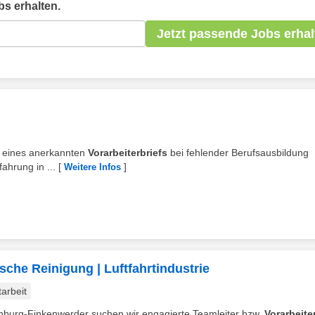
s erhalten.
Jetzt passende Jobs erhal
eis eines anerkannten
Vorarbeiterbriefs
bei fehlender Berufsausbildung
ahrung in ...
[
]
Weitere Infos
sche Reinigung | Luftfahrtindustrie
tarbeit
Hamburg-Finkenwerder suchen wir engagierte Teamleiter bzw.
Vorarbeite