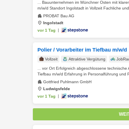
... Bauunternehmen im Münchner Osten mit klarer 
m/w/d Standort Ingolstadt in Vollzeit Fachliche und
PROBAT Bau AG
Ingolstadt
vor 1 Tag
|
Polier / Vorarbeiter im Tiefbau m/w/d
Vollzeit
Attraktive Vergütung
JobRa
... vor Ort Erfolgreich abgeschlossene technische
Tiefbau m/w/d Erfahrung in Personalführung und P
Gottfried Puhlmann GmbH
Ludwigsfelde
vor 1 Tag
|
WEI