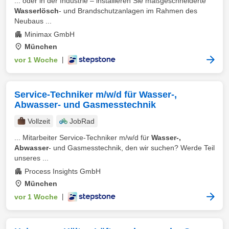
... oder in der Industrie – installieren Sie maßgeschneiderte
Wasserlösch
‑ und Brandschutzanlagen im Rahmen des
Neubaus ...
Minimax GmbH
München
vor 1 Woche
|
Service-Techniker m/w/d für Wasser-,
Abwasser- und Gasmesstechnik
Vollzeit
JobRad
... Mitarbeiter Service-Techniker m/w/d für
Wasser-,
Abwasser
- und Gasmesstechnik, den wir suchen? Werde Teil
unseres ...
Process Insights GmbH
München
vor 1 Woche
|