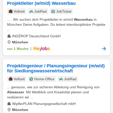
Projektleiter (w/m/d) Wasserbau
Vollzeit
JobRad
JobTicket
... . Wir suchen dich Projektleiter:in w/m/d
Wasserbau
in
München Deine Aufgaben: Du leitest interdisziplinäre Projekte
...
INGÉROP Deutschland GmbH
München
vor 1 Woche
|
Projektingenieur / Planungsingenieur (m/w/d)
für Siedlungswasserwirtschaft
Vollzeit
Home-Office
JobRad
... genauso, wie zur sicheren Ableitung und Reinigung von
Abwasser
. Mit Weitblick und Kreativität planen und
realisieren wir ...
WipflerPLAN Planungsgesellschaft mbH
München