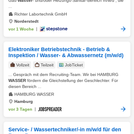
Gas-
Wasser
- und/oder Heizungs-Sanitär-Bereich m/w/d , die
...
Richter Labortechnik GmbH
Norderstedt
vor 1 Woche
|
Elektroniker Betriebstechnik - Betrieb &
Inspektion / Wasser- & Abwassernetz (m/w/d)
Vollzeit
Teilzeit
JobTicket
... Gespräch mit dem Recruiting-Team. Wir bei HAMBURG
WASSER
fördern die Gleichstellung der Geschlechter. Für
diesen Bereich ...
HAMBURG WASSER
Hamburg
vor 3 Tagen
|
Service- / Wassertechniker/-in m/w/d für den