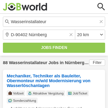
88
Wasserinstallateur
Jobs in
Nürnberg
(20 km) ge
Filter
Mechaniker, Techniker als Bauleiter,
Obermonteur m/w/d Modernisierung von
Wasserlöschanlagen
Vollzeit
Attraktive Vergütung
JobTicket
Sonderzahlung