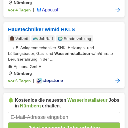
Nürnberg
vor 4 Tagen
|
Haustechniker w/m/d HKLS
Vollzeit
JobRad
Sonderzahlung
... z.B. Anlagenmechaniker SHK, Heizungs- und
Lüftungsbauer, Gas- und
Wasserinstallateur
w/m/d Erste
Berufserfahrung in der ...
Apleona GmbH
Nürnberg
vor 6 Tagen
|
Kostenlos die neuesten
Wasserinstallateur
Jobs
in
Nürnberg
erhalten.
Jetzt passende Jobs erhalten