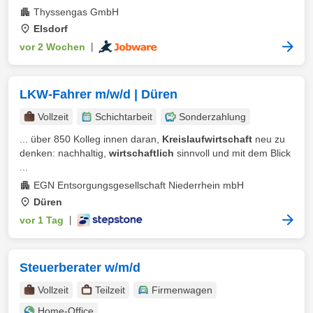
Thyssengas GmbH
Elsdorf
vor 2 Wochen
|
LKW-Fahrer m/w/d | Düren
Vollzeit
Schichtarbeit
Sonderzahlung
... über 850 Kolleg innen daran,
Kreislaufwirtschaft
neu zu
denken: nachhaltig,
wirtschaftlich
sinnvoll und mit dem Blick
...
EGN Entsorgungsgesellschaft Niederrhein mbH
Düren
vor 1 Tag
|
Steuerberater w/m/d
Vollzeit
Teilzeit
Firmenwagen
Home-Office