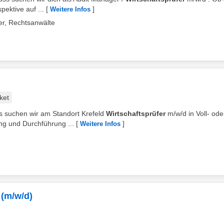
pektive auf ...
[
]
Weitere Infos
er, Rechtsanwälte
ket
s suchen wir am Standort Krefeld
Wirtschaftsprüfer
m/w/d in Voll- ode
ng und Durchführung ...
[
]
Weitere Infos
 (m/w/d)