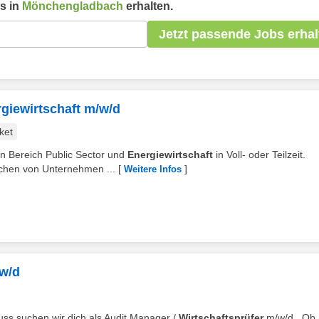
s in
Mönchengladbach
erhalten.
Jetzt passende Jobs erhal
rgiewirtschaft m/w/d
ket
en Bereich Public Sector und
Energiewirtschaft
in Voll- oder Teilzeit.
chen von Unternehmen ...
[
]
Weitere Infos
/w/d
uss suchen wir dich als Audit Manager /
Wirtschaftsprüfer
m/w/d . Ob 