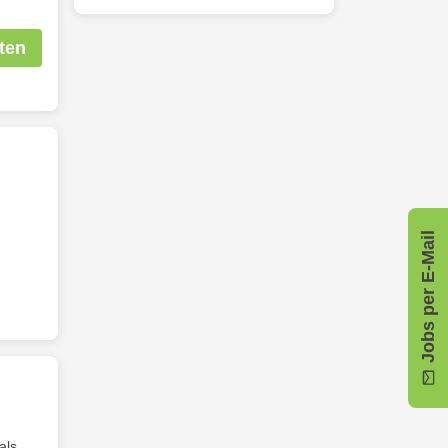
ten
Jobs per E-Mail
als