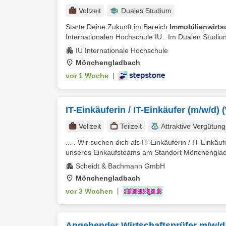
Vollzeit
Duales Studium
Starte Deine Zukunft im Bereich
Immobilienwirts
Internationalen Hochschule IU . Im Dualen Studium
IU Internationale Hochschule
Mönchengladbach
vor 1 Woche
|
IT-Einkäuferin / IT-Einkäufer (m/w/d)
Vollzeit
Teilzeit
Attraktive Vergütung
... . Wir suchen dich als IT-Einkäuferin / IT-Einkä
unseres Einkaufsteams am Standort Mönchengladb
Scheidt & Bachmann GmbH
Mönchengladbach
vor 3 Wochen
|
Angehender Wirtschaftsprüfer m/w/d