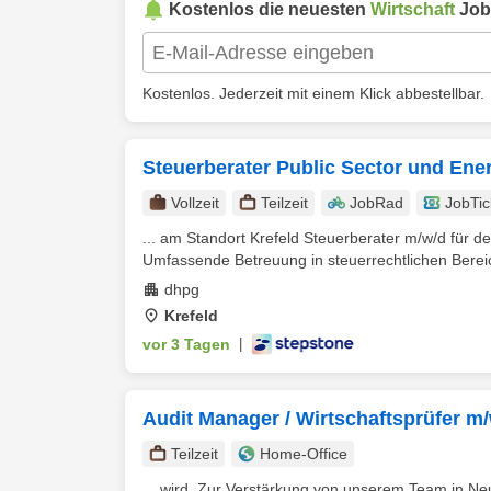
Kostenlos die neuesten
Wirtschaft
Job
Kostenlos. Jederzeit mit einem Klick abbestellbar.
Steuerberater Public Sector und Ene
Vollzeit
Teilzeit
JobRad
JobTic
... am Standort Krefeld Steuerberater m/w/d für d
Umfassende Betreuung in steuerrechtlichen Berei
dhpg
Krefeld
vor 3 Tagen
|
Audit Manager / Wirtschaftsprüfer m
Teilzeit
Home-Office
... wird. Zur Verstärkung von unserem Team in Ne