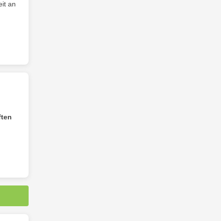
eit an
ften