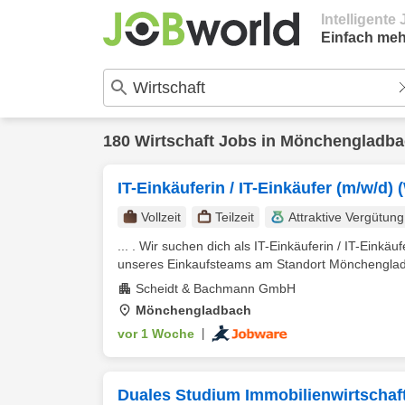
Intelligent
Einfach meh
180
Wirtschaft
Jobs in
Mönchengladba
IT-Einkäuferin / IT-Einkäufer (m/w/d)
Vollzeit
Teilzeit
Attraktive Vergütung
... . Wir suchen dich als IT-Einkäuferin / IT-Einkä
unseres Einkaufsteams am Standort Mönchengladb
Scheidt & Bachmann GmbH
Mönchengladbach
vor 1 Woche
|
Duales Studium Immobilienwirtschaf