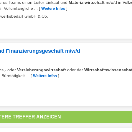
seres Teams einen Leiter Einkauf und
Materialwirtschaft
m/w/d in Vollz
Vollumfängliche ...
[
]
Weitere Infos
tätswerksbedarf GmbH & Co.
nd Finanzierungsgeschäft m/w/d
bs,- oder
Versicherungswirtschaft
oder der
Wirtschaftswissenscha
ürotätigkeit ...
[
]
Weitere Infos
TERE TREFFER ANZEIGEN