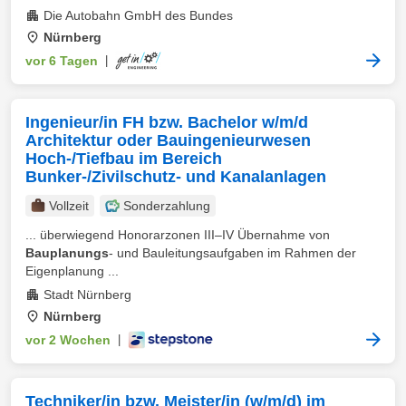
Die Autobahn GmbH des Bundes
Nürnberg
vor 6 Tagen
|
Ingenieur/in FH bzw. Bachelor w/m/d
Architektur oder Bauingenieurwesen
Hoch-/Tiefbau im Bereich
Bunker-/Zivilschutz- und Kanalanlagen
Vollzeit
Sonderzahlung
... überwiegend Honorarzonen III–IV Übernahme von
Bauplanungs
- und Bauleitungsaufgaben im Rahmen der
Eigenplanung ...
Stadt Nürnberg
Nürnberg
vor 2 Wochen
|
Techniker/in bzw. Meister/in (w/m/d) im