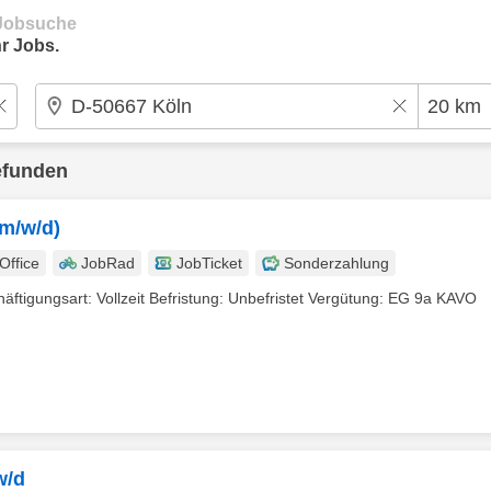
e Jobsuche
r Jobs.
efunden
(m/w/d)
ffice
JobRad
JobTicket
Sonderzahlung
äftigungsart: Vollzeit Befristung: Unbefristet Vergütung: EG 9a KAVO
w/d