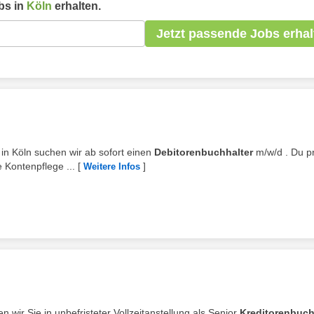
bs in
Köln
erhalten.
Jetzt passende Jobs erhal
 in Köln suchen wir ab sofort einen
Debitorenbuchhalter
m/w/d . Du pr
 Kontenpflege ...
[
]
Weitere Infos
n wir Sie in unbefristeter Vollzeitanstellung als Senior
Kreditorenbuch