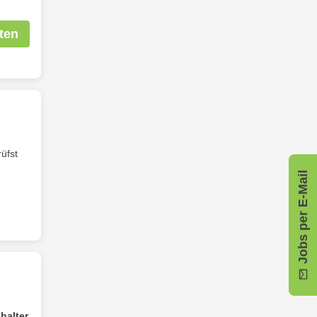
ten
üfst
Jobs per E-Mail
halter