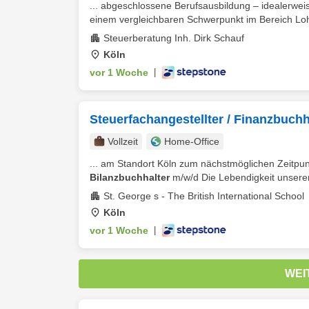
... abgeschlossene Berufsausbildung – idealerweis
einem vergleichbaren Schwerpunkt im Bereich Loh
Steuerberatung Inh. Dirk Schauf
Köln
vor 1 Woche
|
Steuerfachangestellter / Finanzbuchh
Vollzeit
Home-Office
... am Standort Köln zum nächstmöglichen Zeitpunkt
Bilanzbuchhalter
m/w/d Die Lebendigkeit unserer 
St. George s - The British International School
Köln
vor 1 Woche
|
WEI