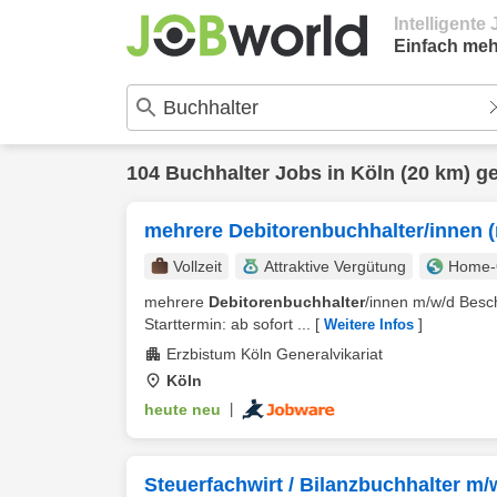
Intelligent
Einfach meh
104
Buchhalter
Jobs in
Köln
(20 km) g
mehrere Debitorenbuchhalter/innen 
Vollzeit
Attraktive Vergütung
Home-O
mehrere
Debitorenbuchhalter
/innen m/w/d Besch
Starttermin: ab sofort ...
[
]
Weitere Infos
Erzbistum Köln Generalvikariat
Köln
heute neu
|
Steuerfachwirt / Bilanzbuchhalter m/