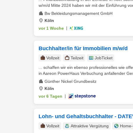
w/m/d Mitte 2024 haben wir mit der Einführung vo
Bw Bekleidungsmanagement GmbH
Köln
vor 1 Woche
|
Buchhalter/in für Immobilien m/w/d
Vollzeit
Teilzeit
JobTicket
... schaffen wir ein ebenso professionelles wie o
in Aareon PowerHaus Verbuchung anfallender Gesch
Günther Nickel Grundbesitz
Köln
vor 6 Tagen
|
Lohn- und Gehaltsbuchhalter - DATEV
Vollzeit
Attraktive Vergütung
Home-O