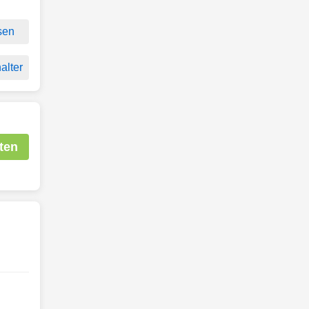
sen
alter
ten