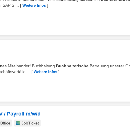
n SAP S ...
[
]
Weitere Infos
ffenes Miteinander! Buchhaltung
Buchhalterische
Betreuung unserer Ob
äftsvorfälle ...
[
]
Weitere Infos
 / Payroll m/w/d
ffice
JobTicket