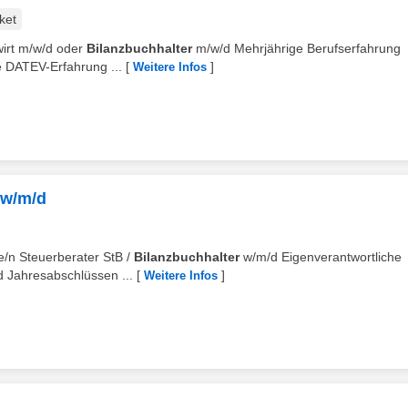
ket
wirt m/w/d oder
Bilanzbuchhalter
m/w/d Mehrjährige Berufserfahrung
se DATEV-Erfahrung ...
[
]
Weitere Infos
 w/m/d
te/n Steuerberater StB /
Bilanzbuchhalter
w/m/d Eigenverantwortliche
d Jahresabschlüssen ...
[
]
Weitere Infos