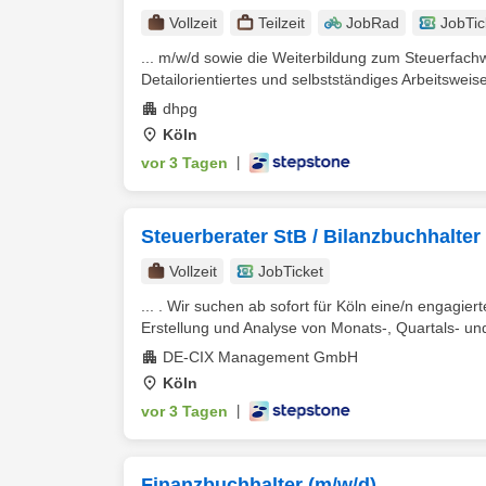
Vollzeit
Teilzeit
JobRad
JobTic
... m/w/d sowie die Weiterbildung zum Steuerfach
Detailorientiertes und selbstständiges Arbeitswei
dhpg
Köln
vor 3 Tagen
|
Steuerberater StB / Bilanzbuchhalter
Vollzeit
JobTicket
... . Wir suchen ab sofort für Köln eine/n engagier
Erstellung und Analyse von Monats-, Quartals- un
DE-CIX Management GmbH
Köln
vor 3 Tagen
|
Finanzbuchhalter (m/w/d)