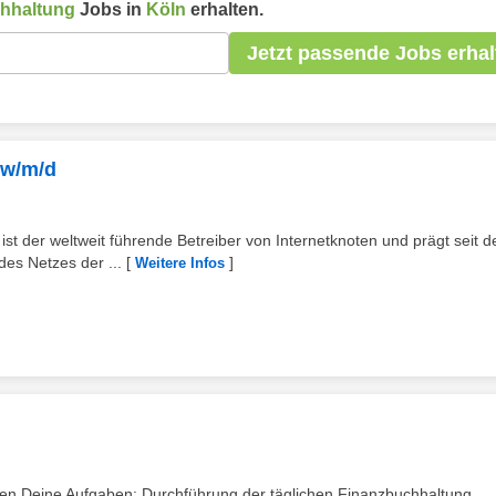
chhaltung
Jobs in
Köln
erhalten.
Jetzt passende Jobs erhal
 w/m/d
t der weltweit führende Betreiber von Internetknoten und prägt seit d
es Netzes der ...
[
]
Weitere Infos
rben Deine Aufgaben: Durchführung der täglichen Finanzbuchhaltung