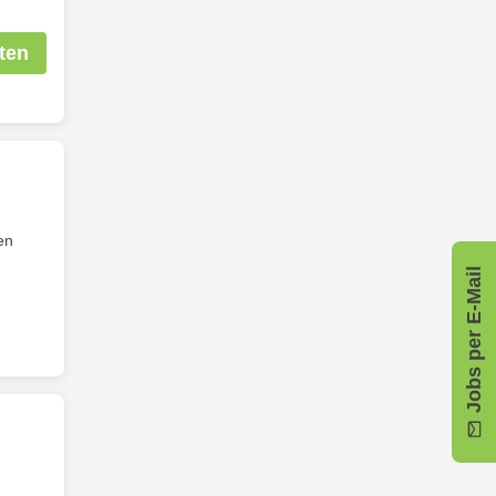
ten
en
Jobs per E-Mail