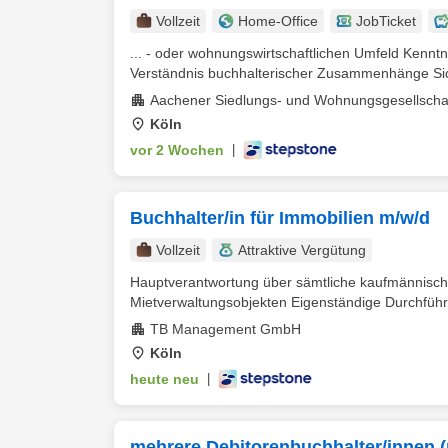
Vollzeit
Home-Office
JobTicket
... - oder wohnungswirtschaftlichen Umfeld Kennt
Verständnis buchhalterischer Zusammenhänge Sic
Aachener Siedlungs- und Wohnungsgesellsch
Köln
vor 2 Wochen
|
Buchhalter/in für Immobilien m/w/d
Vollzeit
Attraktive Vergütung
Hauptverantwortung über sämtliche kaufmännisch
Mietverwaltungsobjekten Eigenständige Durchführ
TB Management GmbH
Köln
heute neu
|
mehrere Debitorenbuchhalter/innen 