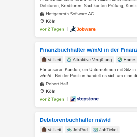
Debitoren, Kreditoren, Sachkonten Prüfung, Konti
Hottgenroth Software AG
Köln
vor 2 Tagen
|
Finanzbuchhalter w/m/d in der Fina
Vollzeit
Attraktive Vergütung
Home-O
Für unseren Kunden, ein Unternehmen mit Sitz in
w/m/d . Bei der Position handelt es sich um eine dir
Robert Half
Köln
vor 2 Tagen
|
Debitorenbuchhalter m/w/d
Vollzeit
JobRad
JobTicket