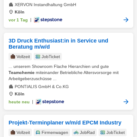
XERVON Instandhaltung GmbH
Köln
vor 1 Tag
|
3D Druck Enthusiast:in in Service und
Beratung m/w/d
Vollzeit
JobTicket
... unserem Showroom Flache Hierarchien und gute
Teamchemie
miteinander Betriebliche Altersvorsorge mit
Arbeitgeberzuschüsse ...
PONTIALIS GmbH & Co.KG
Köln
heute neu
|
Projekt-Terminplaner w/m/d EPCM Industry
Vollzeit
Firmenwagen
JobRad
JobTicket