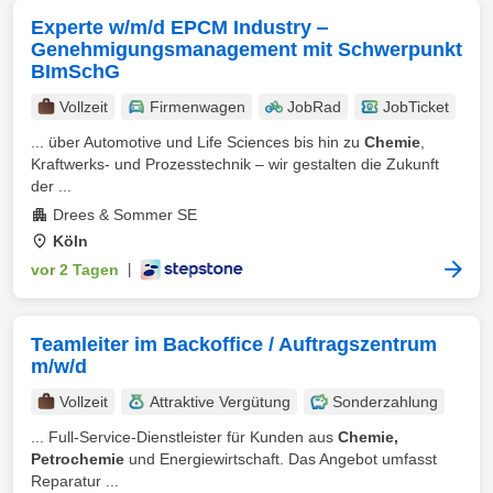
Experte w/m/d EPCM Industry ‒
Genehmigungsmanagement mit Schwerpunkt
BImSchG
Vollzeit
Firmenwagen
JobRad
JobTicket
... über Automotive und Life Sciences bis hin zu
Chemie
,
Kraftwerks- und Prozesstechnik – wir gestalten die Zukunft
der ...
Drees & Sommer SE
Köln
vor 2 Tagen
|
Teamleiter im Backoffice / Auftragszentrum
m/w/d
Vollzeit
Attraktive Vergütung
Sonderzahlung
... Full-Service-Dienstleister für Kunden aus
Chemie,
Petrochemie
und Energiewirtschaft. Das Angebot umfasst
Reparatur ...