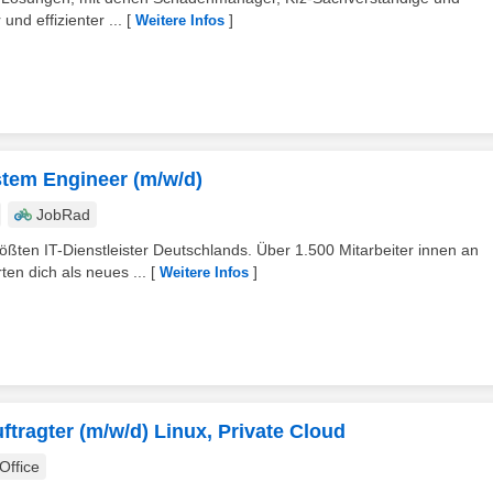
und effizienter ...
[
]
Weitere Infos
stem Engineer (m/w/d)
JobRad
ößten IT-Dienstleister Deutschlands. Über 1.500 Mitarbeiter innen an
en dich als neues ...
[
]
Weitere Infos
ftragter (m/w/d) Linux, Private Cloud
ffice