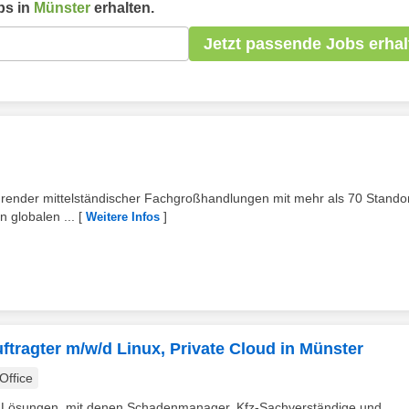
bs in
Münster
erhalten.
Jetzt passende Jobs erhal
hrender mittelständischer Fachgroßhandlungen mit mehr als 70 Standor
 globalen ...
[
]
Weitere Infos
uftragter m/w/d Linux, Private Cloud in Münster
ffice
tale Lösungen, mit denen Schadenmanager, Kfz-Sachverständige und