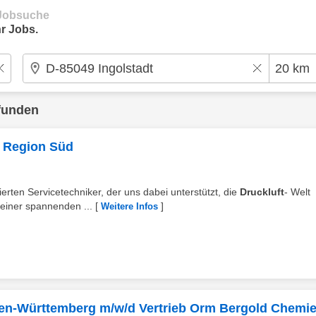
e Jobsuche
r Jobs.
funden
- Region Süd
ierten Servicetechniker, der uns dabei unterstützt, die
Druckluft
- Welt
einer spannenden ...
[
]
Weitere Infos
aden-Württemberg m/w/d Vertrieb Orm Bergold Chemi