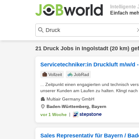
Intelligent
Einfach meh
21
Druck
Jobs in
Ingolstadt
(20 km) ge
Servicetechniker:in Druckluft m/w/d 
Vollzeit
JobRad
... Zeitpunkt einen engagierten und technisch vers
unserer Kunden am Laufen zu halten. Klingt nach 
Multiair Germany GmbH
Baden-Württemberg, Bayern
vor 1 Woche
|
Sales Representativ für Bayern / B