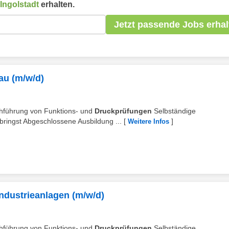
Ingolstadt
erhalten.
Jetzt passende Jobs erhal
au (m/w/d)
rchführung von Funktions- und
Druckprüfungen
Selbständige
ringst Abgeschlossene Ausbildung ...
[
]
Weitere Infos
ndustrieanlagen (m/w/d)
rchführung von Funktions- und
Druckprüfungen
Selbständige