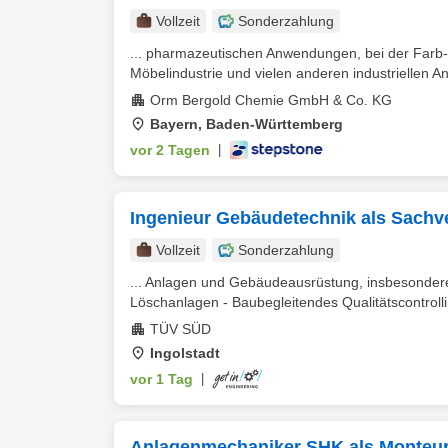
Vollzeit
Sonderzahlung
... pharmazeutischen Anwendungen, bei der Farb-
Möbelindustrie und vielen anderen industriellen A
Orm Bergold Chemie GmbH & Co. KG
Bayern, Baden-Württemberg
vor 2 Tagen
|
Ingenieur Gebäudetechnik als Sachv
Vollzeit
Sonderzahlung
... Anlagen und Gebäudeausrüstung, insbesonder
Löschanlagen - Baubegleitendes Qualitätscontrolli
TÜV SÜD
Ingolstadt
vor 1 Tag
|
Anlagenmechaniker SHK als Monteur