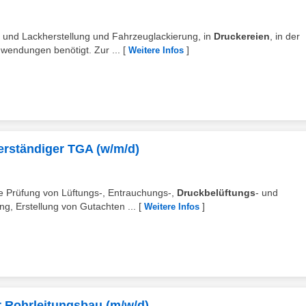
 und Lackherstellung und Fahrzeuglackierung, in
Druckereien
, in der
nwendungen benötigt. Zur ...
[
]
Weitere Infos
erständiger TGA (w/m/d)
e Prüfung von Lüftungs-, Entrauchungs-,
Druckbelüftungs
- und
ng, Erstellung von Gutachten ...
[
]
Weitere Infos
 Rohrleitungsbau (m/w/d)