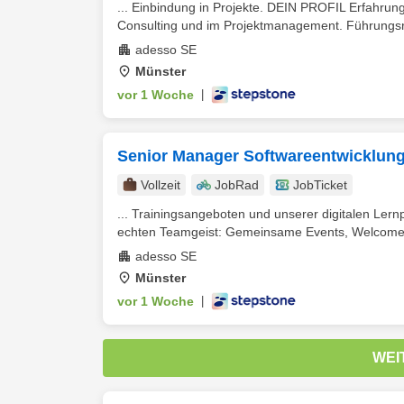
... Einbindung in Projekte. DEIN PROFIL Erfahru
Consulting und im Projektmanagement. Führungsrol
adesso SE
Münster
vor 1 Woche
|
Senior Manager Softwareentwicklung
Vollzeit
JobRad
JobTicket
... Trainingsangeboten und unserer digitalen Lernp
echten Teamgeist: Gemeinsame Events, Welcome D
adesso SE
Münster
vor 1 Woche
|
WEI