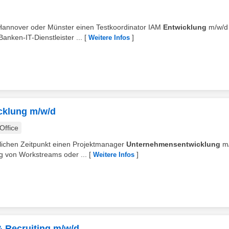
 Hannover oder Münster einen Testkoordinator IAM
Entwicklung
m/w/d
anken-IT-Dienstleister ...
[
]
Weitere Infos
cklung m/w/d
ffice
glichen Zeitpunkt einen Projektmanager
Unternehmensentwicklung
m/
 von Workstreams oder ...
[
]
Weitere Infos
& Recruiting m/w/d