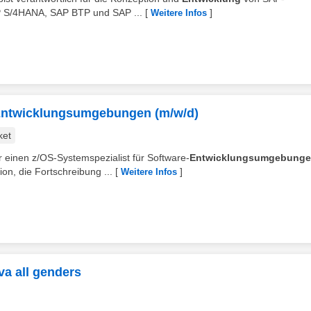
 S/4HANA, SAP BTP und SAP ...
[
]
Weitere Infos
-Entwicklungsumgebungen (m/w/d)
ket
r einen z/OS-Systemspezialist für Software-
Entwicklungsumgebung
on, die Fortschreibung ...
[
]
Weitere Infos
a all genders