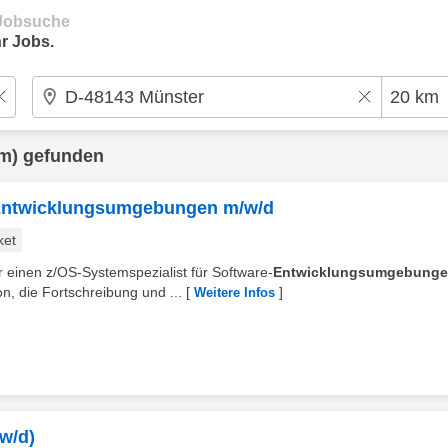
e Jobsuche
r Jobs.
m) gefunden
e-Entwicklungsumgebungen m/w/d
ket
r einen z/OS-Systemspezialist für Software-
Entwicklungsumgebung
n, die Fortschreibung und ...
[
]
Weitere Infos
w/d)