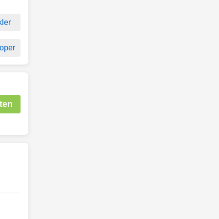
kler
oper
ten