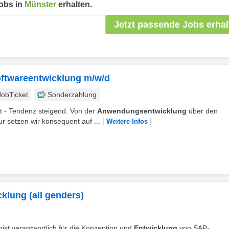
obs in
Münster
erhalten.
Jetzt passende Jobs erhal
oftwareentwicklung m/w/d
JobTicket
Sonderzahlung
it - Tendenz steigend. Von der
Anwendungsentwicklung
über den
ur setzen wir konsequent auf ...
[
]
Weitere Infos
cklung (all genders)
bist verantwortlich für die Konzeption und
Entwicklung
von SAP-