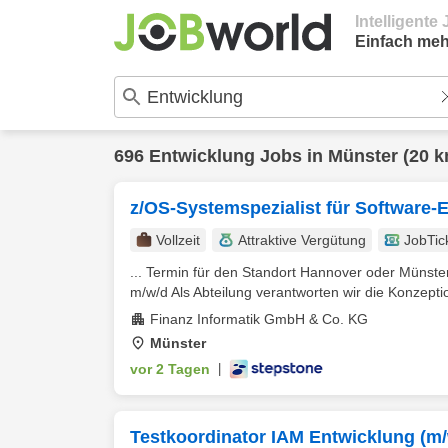
Intelligent
Einfach meh
696
Entwicklung
Jobs in
Münster
(20 k
z/OS-Systemspezialist für Softwar
Vollzeit
Attraktive Vergütung
JobTic
... Termin für den Standort Hannover oder Münste
m/w/d Als Abteilung verantworten wir die Konzeptio
Finanz Informatik GmbH & Co. KG
Münster
vor 2 Tagen
|
Testkoordinator IAM Entwicklung (m/