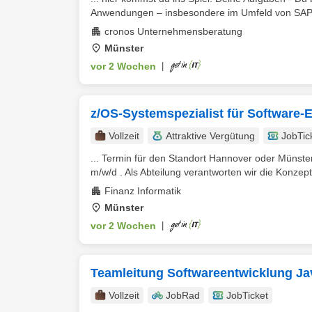
Anwendungen – insbesondere im Umfeld von SAP
cronos Unternehmensberatung
Münster
vor 2 Wochen
|
z/OS-Systemspezialist für Software
Vollzeit
Attraktive Vergütung
JobTic
... Termin für den Standort Hannover oder Münste
m/w/d . Als Abteilung verantworten wir die Konzepti
Finanz Informatik
Münster
vor 2 Wochen
|
Teamleitung Softwareentwicklung Jav
Vollzeit
JobRad
JobTicket