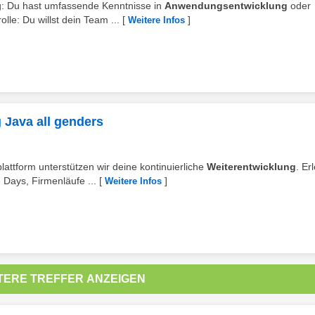
ng: Du hast umfassende Kenntnisse in
Anwendungsentwicklung
oder
le: Du willst dein Team ...
[
]
Weitere Infos
 Java all genders
lattform unterstützen wir deine kontinuierliche
Weiterentwicklung
. Er
ays, Firmenläufe ...
[
]
Weitere Infos
TERE TREFFER ANZEIGEN