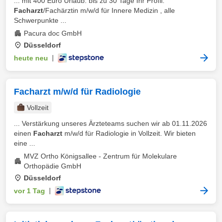
... mit 400 Euro Urlaub: bis zu 30 Tage Ihr Profil:
Facharzt
/Fachärztin m/w/d für Innere Medizin , alle
Schwerpunkte ...
Pacura doc GmbH
Düsseldorf
heute neu
|
Facharzt m/w/d für Radiologie
Vollzeit
... Verstärkung unseres Ärzteteams suchen wir ab 01.11.2026
einen
Facharzt
m/w/d für Radiologie in Vollzeit. Wir bieten
eine ...
MVZ Ortho Königsallee - Zentrum für Molekulare
Orthopädie GmbH
Düsseldorf
vor 1 Tag
|