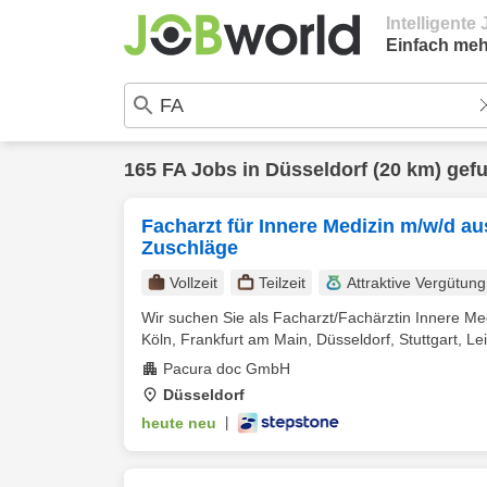
Intelligent
Einfach meh
165
FA
Jobs in
Düsseldorf
(20 km) gef
Facharzt für Innere Medizin m/w/d au
Zuschläge
Vollzeit
Teilzeit
Attraktive Vergütung
Wir suchen Sie als Facharzt/Fachärztin Innere Me
Köln, Frankfurt am Main, Düsseldorf, Stuttgart, Leip
Pacura doc GmbH
Düsseldorf
heute neu
|