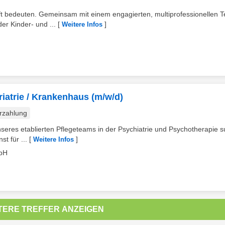
t bedeuten. Gemeinsam mit einem engagierten, multiprofessionellen 
er Kinder- und ...
[
]
Weitere Infos
riatrie / Krankenhaus (m/w/d)
rzahlung
seres etablierten Pflegeteams in der Psychiatrie und Psychotherapie 
t für ...
[
]
Weitere Infos
mbH
TERE TREFFER ANZEIGEN