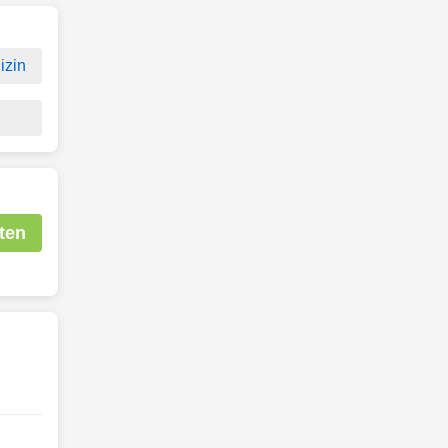
izin
ten