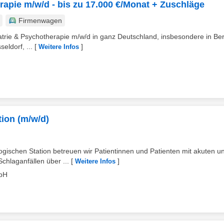
rapie m/w/d - bis zu 17.000 €/Monat + Zuschläge
Firmenwagen
atrie & Psychotherapie m/w/d in ganz Deutschland, insbesondere in Berl
ldorf, ...
[
]
Weitere Infos
tion (m/w/d)
gischen Station betreuen wir Patientinnen und Patienten mit akuten u
hlaganfällen über ...
[
]
Weitere Infos
mbH