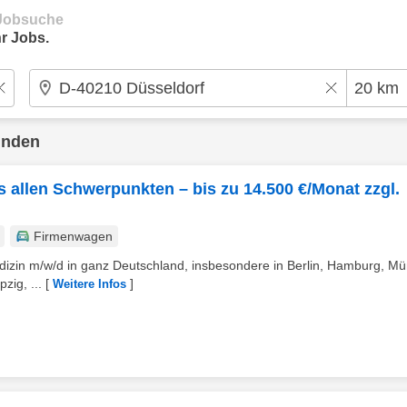
e Jobsuche
r Jobs.
unden
s allen Schwerpunkten – bis zu 14.500 €/Monat zzgl.
Firmenwagen
dizin m/w/d in ganz Deutschland, insbesondere in Berlin, Hamburg, M
zig, ...
[
]
Weitere Infos