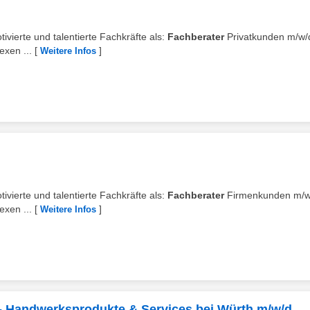
ivierte und talentierte Fachkräfte als:
Fachberater
Privatkunden m⁠/⁠w⁠/⁠
xen ...
[
]
Weitere Infos
ivierte und talentierte Fachkräfte als:
Fachberater
Firmenkunden m⁠/⁠w⁠
xen ...
[
]
Weitere Infos
le - Handwerksprodukte & Services bei Würth m/w/d