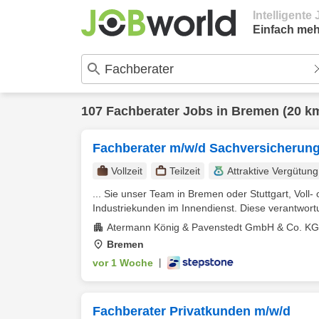
Intelligent
Einfach meh
107
Fachberater
Jobs in
Bremen
(20 k
Fachberater m/w/d Sachversicherung
Vollzeit
Teilzeit
Attraktive Vergütung
... Sie unser Team in Bremen oder Stuttgart, Voll- 
Industriekunden im Innendienst. Diese verantwortu
Atermann König & Pavenstedt GmbH & Co. KG
Bremen
vor 1 Woche
|
Fachberater Privatkunden m/w/d