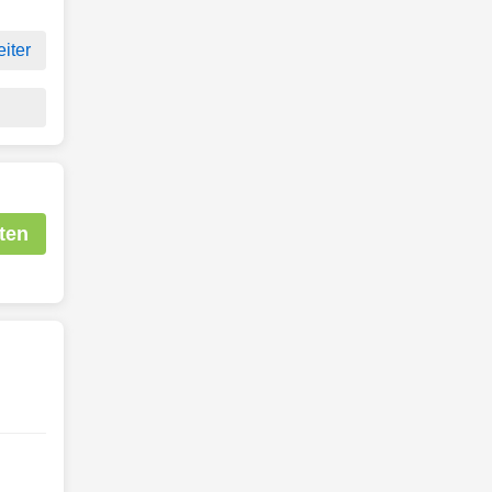
iter
ten