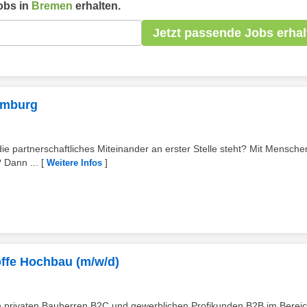
obs in
Bremen
erhalten.
Jetzt passende Jobs erhal
amburg
die partnerschaftliches Miteinander an erster Stelle steht? Mit Mensche
 Dann ...
[
]
Weitere Infos
offe Hochbau (m/w/d)
 privaten Bauherren B2C und gewerblichen Profikunden B2B im Berei