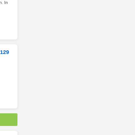
. In
 129