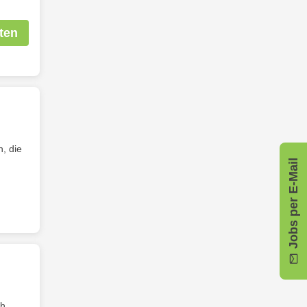
ten
n, die
Jobs per E-Mail
ch