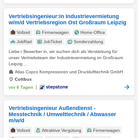
Vertriebsingenieur:in Industrievermietung
w/m/d Vertriebsregion Ost Großraum Leipzig
Vollzeit
Firmenwagen
Home-Office
JobRad
JobTicket
Sonderzahlung
Liebe:r Bewerber:in, wir suchen dich als Verstärkung für
unser Vertriebsteam der Industrievermietung im Großraum
Leipzig ...
Atlas Copco Kompressoren und Drucklufttechnik GmbH
Cottbus
vor 6 Tagen
|
Vertriebsingenieur Außendienst -
Messtechnik / Umwelttechnik / Abwasser
m/w/d
Vollzeit
Attraktive Vergütung
Firmenwagen