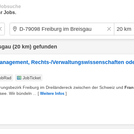
e Jobsuche
r Jobs.
isgau
(20 km) gefunden
Management, Rechts-/Verwaltungswissenschaften od
obRad
JobTicket
erungsbezirk Freiburg im Dreiländereck zwischen der Schweiz und
Fran
ee. Wir bündeln ...
[
]
Weitere Infos