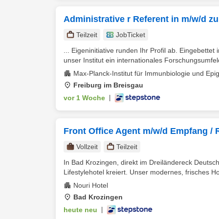
Administrative r Referent in m/w/d zu
Teilzeit
JobTicket
... Eigeninitiative runden Ihr Profil ab. Eingebette
unser Institut ein internationales Forschungsumfeld
Max-Planck-Institut für Immunbiologie und Epi
Freiburg im Breisgau
vor 1 Woche
|
Front Office Agent m/w/d Empfang / 
Vollzeit
Teilzeit
In Bad Krozingen, direkt im Dreiländereck Deutsc
Lifestylehotel kreiert. Unser modernes, frisches Hot
Nouri Hotel
Bad Krozingen
heute neu
|