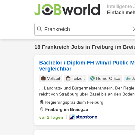
Intelligent
Einfach meh
18
Frankreich
Jobs in
Freiburg im Bre
Bachelor / Diplom FH w/m/d Public 
vergleichbar
Vollzeit
Teilzeit
Home-Office
J
... Landrats- und Bürgermeisterämtern. Der Regi
reicht von Straßburg über Basel bis an den Bodens
Regierungspräsidium Freiburg
Freiburg im Breisgau
vor 2 Tagen
|