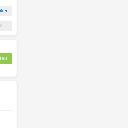
iker
r
ten