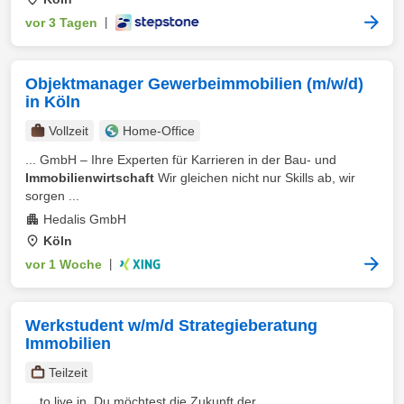
vor 3 Tagen
|
Objektmanager Gewerbeimmobilien (m/w/d)
in Köln
Vollzeit
Home-Office
... GmbH – Ihre Experten für Karrieren in der Bau- und
Immobilienwirtschaft
Wir gleichen nicht nur Skills ab, wir
sorgen ...
Hedalis GmbH
Köln
vor 1 Woche
|
Werkstudent w/m/d Strategieberatung
Immobilien
Teilzeit
... to live in. Du möchtest die Zukunft der