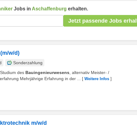
hniker
Jobs in
Aschaffenburg
erhalten.
Jetzt passende Jobs erhal
 (m/w/d)
d
Sonderzahlung
: Studium des
Bauingenieurwesens
, alternativ Meister- /
rfahrung Mehrjährige Erfahrung in der ...
[
]
Weitere Infos
ktrotechnik m/w/d