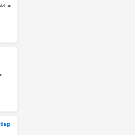
olzbau,
ne
tieg