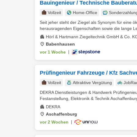
Bauingenieur / Technische Bauberat
Vollzeit
Home-Office
Sonderzahlun
Seit jeher steht der Ziegel als Synonym für eine ö
herausragenden Eigenschaften sowie die lange Le
Hörl & Hartmann Ziegeltechnik GmbH & Co. K
Babenhausen
vor 1 Woche
|
Prüfingenieur Fahrzeuge / Kfz Sachve
Vollzeit
Attraktive Vergütung
JobRa
DEKRA Dienstleistungen & Handwerk Prüfingenieur
Festanstellung, Elektronik & Technik Aschaffenbur
DEKRA
Aschaffenburg
vor 2 Wochen
|