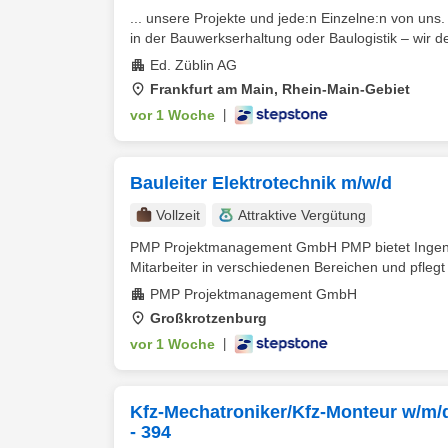
... unsere Projekte und jede:n Einzelne:n von un
in der Bauwerkserhaltung oder Baulogistik – wir d
Ed. Züblin AG
Frankfurt am Main, Rhein-Main-Gebiet
vor 1 Woche
|
Bauleiter Elektrotechnik m/w/d
Vollzeit
Attraktive Vergütung
PMP Projektmanagement GmbH PMP bietet Ingeni
Mitarbeiter in verschiedenen Bereichen und pflegt e
PMP Projektmanagement GmbH
Großkrotzenburg
vor 1 Woche
|
Kfz-Mechatroniker/Kfz-Monteur w/m/d
- 394