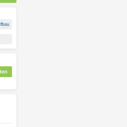
efbau
ten