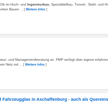
s. Ob im Hoch- und
Ingenieurbau
, Spezialtiefbau, Tunnel-, Stahl- und H
enken Bauen ...
[
]
Weitere Infos
eur- und Managementberatung an. PMP verfügt über eigene erfahre
in Netz mit ...
[
]
Weitere Infos
 Fahrzeugglas in Aschaffenburg - auch als Quereins