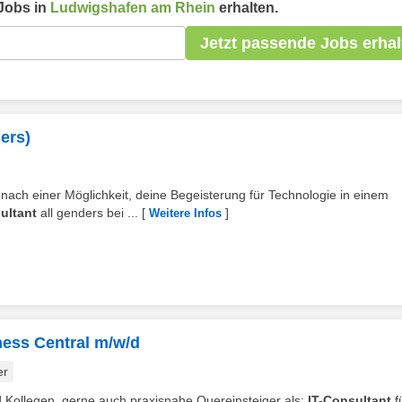
Jobs in
Ludwigshafen am Rhein
erhalten.
Jetzt passende Jobs erhal
ers)
nach einer Möglichkeit, deine Begeisterung für Technologie in einem
ultant
all genders bei ...
[
]
Weitere Infos
ness Central m/w/d
er
d Kollegen, gerne auch praxisnahe Quereinsteiger als:
IT-Consultant
f