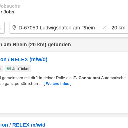
e Jobsuche
r Jobs.
n am Rhein
(20 km) gefunden
ion​ / RELEX (m/w/d)
d
JobTicket
d gemeinsam mit dir? In deiner Rolle als
IT- Consultant
Automatische
n ganz persönlichen ...
[
]
Weitere Infos
tion / RELEX m/w/d