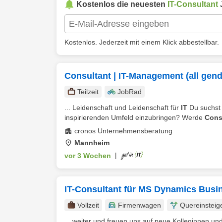
Kostenlos die neuesten
IT-Consultant
Kostenlos. Jederzeit mit einem Klick abbestellbar.
Consultant | IT-Management (all gend
Teilzeit
JobRad
... Leidenschaft und Leidenschaft für
IT
Du suchst 
inspirierenden Umfeld einzubringen? Werde
Cons
cronos Unternehmensberatung
Mannheim
vor 3 Wochen
|
IT-Consultant für MS Dynamics Busi
Vollzeit
Firmenwagen
Quereinsteig
... weiter und freuen uns auf neue Kolleginnen un