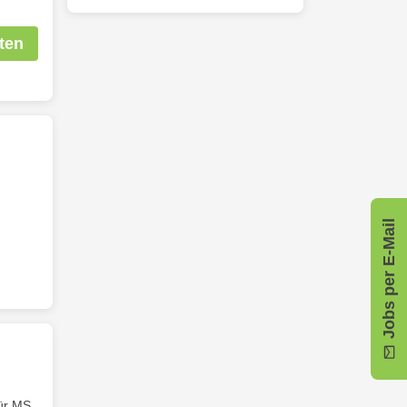
ten
Jobs per E-Mail
ür MS