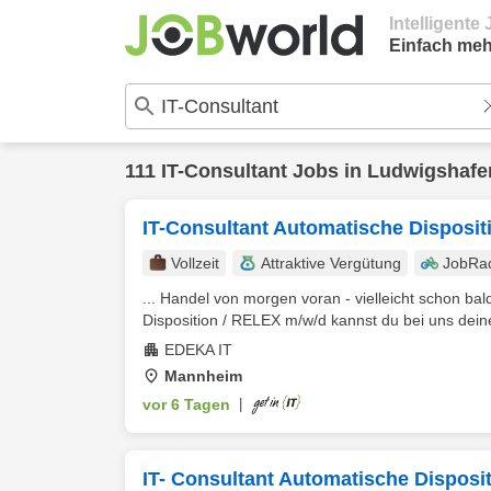
Intelligent
Einfach meh
111
IT-Consultant
Jobs in
Ludwigshafe
IT-​​Consultant Automatische Disposit
Vollzeit
Attraktive Vergütung
JobRa
... Handel von morgen voran - vielleicht schon bal
Disposition / RELEX m/w/d kannst du bei uns deine
EDEKA IT
Mannheim
vor 6 Tagen
|
IT- Consultant Automatische Disposi