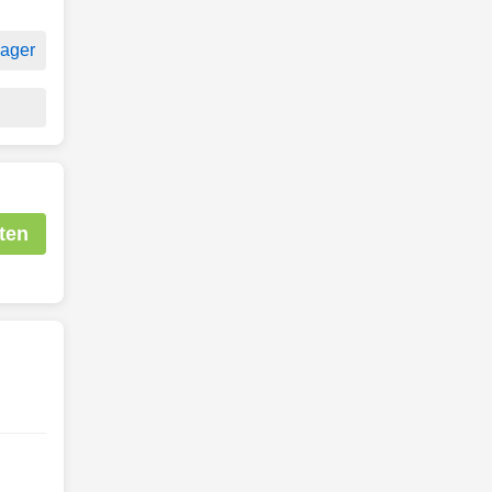
ager
ten