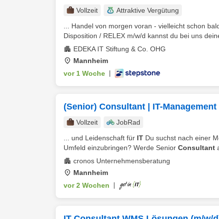
Vollzeit
Attraktive Vergütung
... Handel von morgen voran - vielleicht schon bal
Disposition / RELEX m/w/d kannst du bei uns deine
EDEKA IT Stiftung & Co. OHG
Mannheim
vor 1 Woche
|
(Senior) Consultant | IT-Management 
Vollzeit
JobRad
... und Leidenschaft für
IT
Du suchst nach einer Mö
Umfeld einzubringen? Werde Senior
Consultant
a
cronos Unternehmensberatung
Mannheim
vor 2 Wochen
|
IT Consultant WMS Lösungen (m/w/d